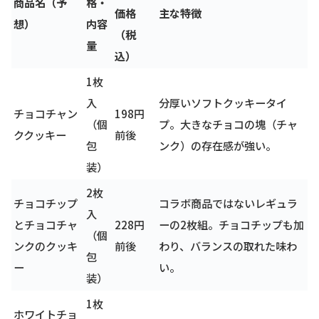
商品名（予
格・
価格
主な特徴
想）
内容
（税
量
込）
1枚
入
分厚いソフトクッキータイ
チョコチャン
198円
（個
プ。大きなチョコの塊（チャ
ククッキー
前後
包
ンク）の存在感が強い。
装）
2枚
チョコチップ
コラボ商品ではないレギュラ
入
とチョコチャ
228円
ーの2枚組。チョコチップも加
（個
ンクのクッキ
前後
わり、バランスの取れた味わ
包
ー
い。
装）
1枚
ホワイトチョ