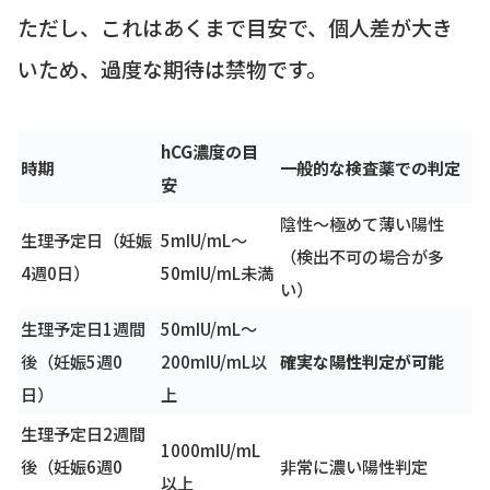
ただし、これはあくまで目安で、個人差が大き
いため、過度な期待は禁物です。
hCG濃度の目
時期
一般的な検査薬での判定
安
陰性〜極めて薄い陽性
生理予定日（妊娠
5mIU/mL～
（検出不可の場合が多
4週0日）
50mIU/mL未満
い）
生理予定日1週間
50mIU/mL～
後（妊娠5週0
200mIU/mL以
確実な陽性判定が可能
日）
上
生理予定日2週間
1000mIU/mL
後（妊娠6週0
非常に濃い陽性判定
以上