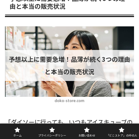
由と本当の販売状況
予想以上に需要急増！品薄が続く3つの理由
と本当の販売状況
doko-store.com
「ダイソーに行っても、いつもアイスキューブの
棚が空っぽ…」これは多くのダイソーファンが
ホーム
プライバシーポリシー
お問い合わせ
「どこストア」の中の人