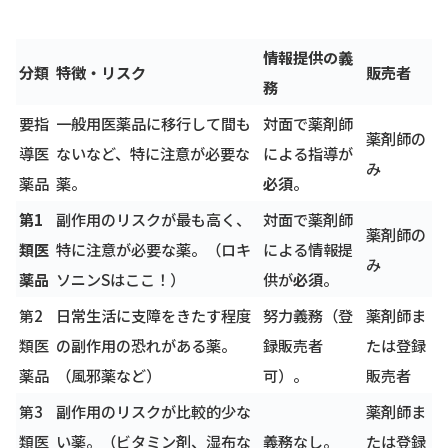
情報提供の義
分類
特徴・リスク
販売者
務
要指
一般用医薬品に移行して間も
対面で薬剤師
薬剤師の
導医
ないなど、特に注意が必要な
による指導が
み
薬品
薬。
必須
。
第1
副作用のリスクが最も高く、
対面で薬剤師
薬剤師の
類医
特に注意が必要な薬。（ロキ
による情報提
み
薬品
ソニンSはここ！）
供が
必須
。
第2
日常生活に支障をきたす程度
努力義務（登
薬剤師ま
類医
の副作用の恐れがある薬。
録販売者
たは登録
薬品
（風邪薬など）
可）。
販売者
第3
副作用のリスクが比較的少な
薬剤師ま
類医
い薬。（ビタミン剤、湿布な
義務なし。
たは登録