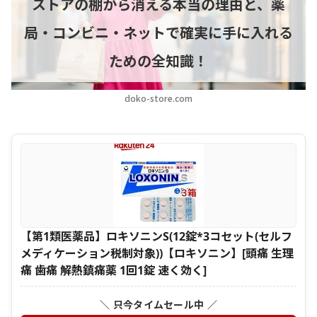
ストアの棚から消える本当の理由と、薬
局・コンビニ・ネットで確実に手に入れる
ための全知識！
doko-store.com
【第1類医薬品】ロキソニンS(12錠*3コセット(セルフ
メディケーション税制対象))【ロキソニン】[頭痛 生理
痛 歯痛 解熱鎮痛薬 1回1錠 速く効く]
＼ 只今タイムセール中 ／