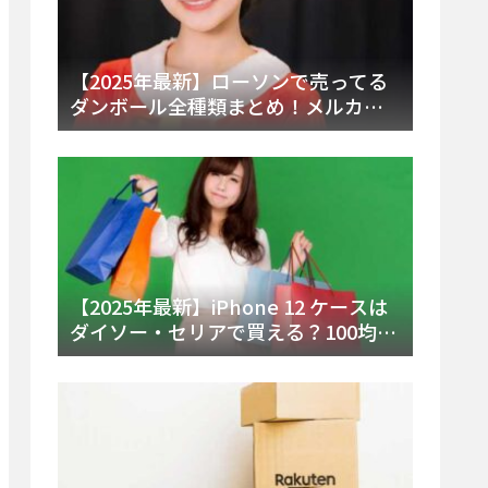
【2025年最新】ローソンで売ってる
ダンボール全種類まとめ！メルカリ
便・ゆうパック対応サイズと価格を
徹底解説
【2025年最新】iPhone 12 ケースは
ダイソー・セリアで買える？100均の
在庫状況と失敗しない選び方を徹底
解説！