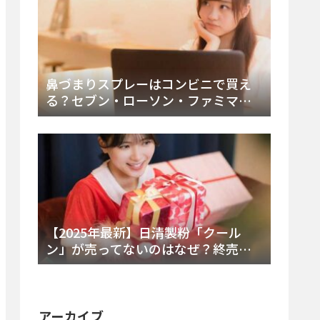
鼻づまりスプレーはコンビニで買え
る？セブン・ローソン・ファミマの
販売時間と主要製品を徹底解説
【2025年最新】日清製粉「クール
ン」が売ってないのはなぜ？終売の
真相とレアチーズケーキ代替品・再
販可能性を徹底解説！
アーカイブ