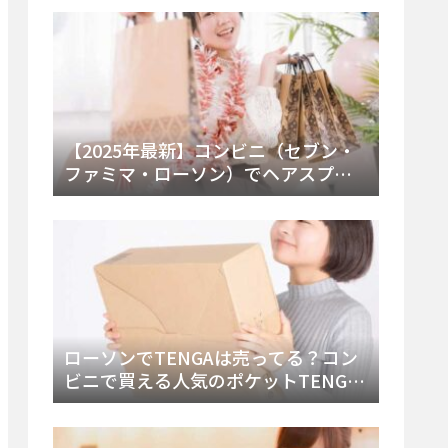
ー・内容物を詳しく調べてみた！
【2025年最新】コンビニ（セブン・
ファミマ・ローソン）でヘアスプレ
ーは売ってる？販売場所と買える種
類・値段を徹底調査！
ローソンでTENGAは売ってる？コン
ビニで買える人気のポケットTENGA
とエッグの取り扱い店舗と陳列場所
を徹底解説！