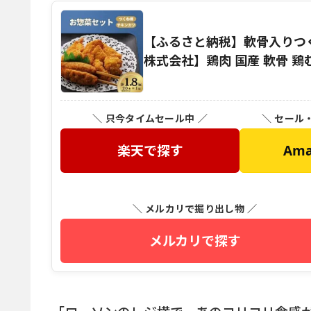
【ふるさと納税】軟骨入りつくね棒
株式会社】鶏肉 国産 軟骨 鶏む
＼ 只今タイムセール中 ／
＼ セール
楽天で探す
Am
＼ メルカリで掘り出し物 ／
メルカリで探す