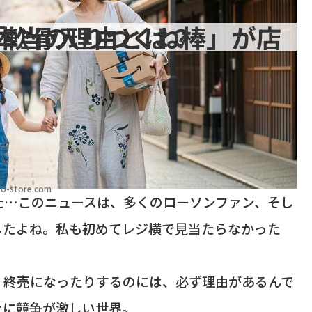
くね棒」が店頭から消えた本当の理由とは？
o-store.com
た…このニュースは、多くのローソンファン、そし
したよね。私も初めてレジ横で見当たらなかった
、終売になったりするのには、必ず理由があるんで
上に競争が激しい世界。