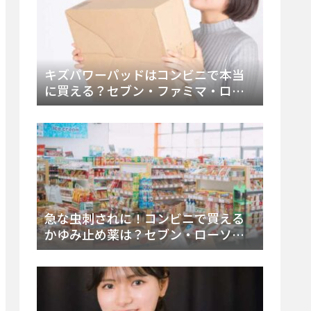
キズパワーパッドはコンビニで本当
に買える？セブン・ファミマ・ロー
ソン徹底調査＆値段と種類別販売場
所まとめ
急な虫刺されに！コンビニで買える
かゆみ止め薬は？セブン・ローソ
ン・ファミマの販売状況と定番商品
まとめ