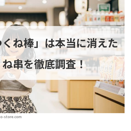
つくね棒」は本当に消えた
くね串を徹底調査！
o-store.com