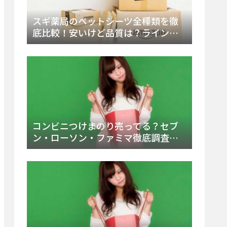
スギ薬局のペットシーツ全種類を徹
底比較！安いけど品質は？ラインナ
ップと販売店（Amazon・楽天含む）
をチェック
コンビニつけまのり売ってる？セブ
ン・ローソン・ファミマ徹底調査！
ドンキや薬局、Amazon楽天で買う方
法まとめ