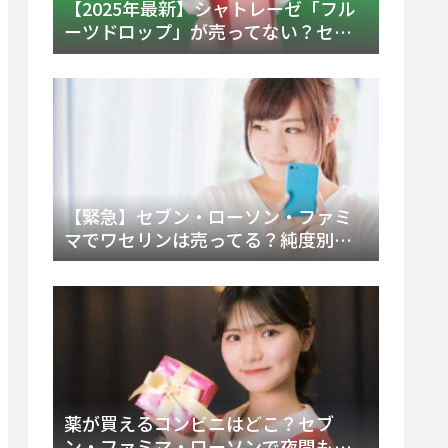
【2025年最新】シャトレーゼ「フル
ーツドロップ」が売ってない？セブ
ンでの販売終了理由と代替アイスを
徹底解説！
【緊急】セブン・ローソン・ファミ
マでワセリンは売ってる？純度別お
すすめ品と販売場所を徹底まとめ
薬が買えるコンビニはどこ？セブ
ン・ファミマ・ローソンで夜間も買