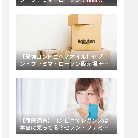
える市販薬の種類と販売店の探し方
【2025年最新】
【最強コンビニヘアオイル】セブ
ン・ファミマ・ローソン販売場所
は？今すぐ買えるおすすめ市販品を
徹底調査！
【徹底調査】コンビニでレギンスは
本当に売ってる？セブン・ファミ
マ・ローソンの取扱店舗とメーカ