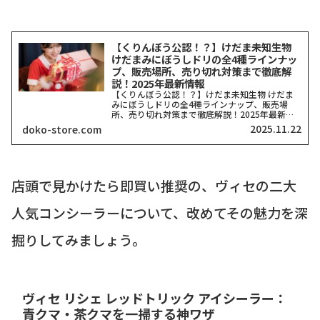
【くりんぼう公認！？】けだま未知生物
けだまみにぼうしドリの全4種ラインナッ
プ、販売場所、売り切れ対策まで徹底解
説！2025年最新情報
【くりんぼう公認！？】けだま未知生物 けだま
みにぼうしドリの全4種ラインナップ、販売場
所、売り切れ対策まで徹底解説！2025年最新情
報こんにちは！ガジェットから生活雑貨まで、気
2025.11.22
doko-store.com
になるトレンドを追いかける筆者「どこストア」
です！突然ですが、2...
店頭で見かけたら即買い推奨の、ヴィセの二大
人気コンシーラーについて、改めてその魅力を深
掘りしてみましょう。
ヴィセ リシェ レッドトリック アイシーラー：
青クマ・茶クマを一掃する神ワザ