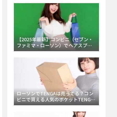
ー・内容物を詳しく調べてみた！
【2025年最新】コンビニ（セブン・
ファミマ・ローソン）でヘアスプレ
ーは売ってる？販売場所と買える種
類・値段を徹底調査！
ローソンでTENGAは売ってる？コン
ビニで買える人気のポケットTENGA
とエッグの取り扱い店舗と陳列場所
を徹底解説！