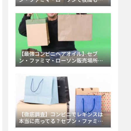
える市販薬の種類と販売店の探し方
【2025年最新】
【最強コンビニヘアオイル】セブ
ン・ファミマ・ローソン販売場所
は？今すぐ買えるおすすめ市販品を
徹底調査！
【徹底調査】コンビニでレギンスは
本当に売ってる？セブン・ファミ
マ・ローソンの取扱店舗とメーカ