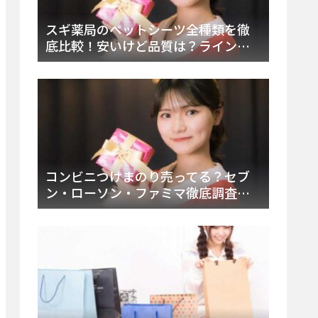
スギ薬局のペットシーツ全種類を徹
底比較！安いけど品質は？ラインナ
ップと販売店（Amazon・楽天含む）
をチェック
コンビニつけまのり売ってる？セブ
ン・ローソン・ファミマ徹底調査！
ドンキや薬局、Amazon楽天で買う方
法まとめ