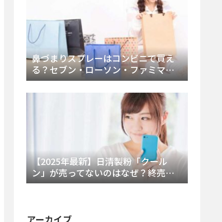
鼻づまりスプレーはコンビニで買え
る？セブン・ローソン・ファミマの
販売時間と主要製品を徹底解説
【2025年最新】日清製粉「クール
ン」が売ってないのはなぜ？終売の
真相とレアチーズケーキ代替品・再
販可能性を徹底解説！
アーカイブ