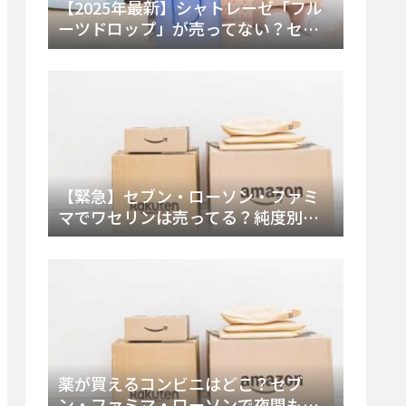
【2025年最新】シャトレーゼ「フル
ーツドロップ」が売ってない？セブ
ンでの販売終了理由と代替アイスを
徹底解説！
【緊急】セブン・ローソン・ファミ
マでワセリンは売ってる？純度別お
すすめ品と販売場所を徹底まとめ
薬が買えるコンビニはどこ？セブ
ン・ファミマ・ローソンで夜間も買