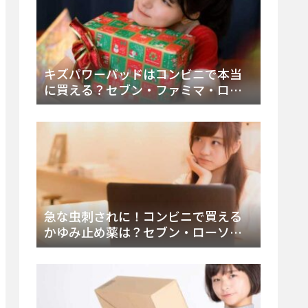
キズパワーパッドはコンビニで本当
に買える？セブン・ファミマ・ロー
ソン徹底調査＆値段と種類別販売場
所まとめ
急な虫刺されに！コンビニで買える
かゆみ止め薬は？セブン・ローソ
ン・ファミマの販売状況と定番商品
まとめ