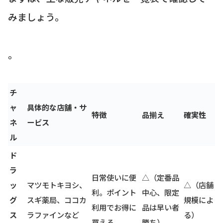
みましょう。
。
チ
ャ
具体的な店舗・サ
特徴
品揃え
確実性
ネ
ービス
ル
ド
ラ
日常使いに便
△（定番品
ッ
マツモトキヨシ、
△（店舗
利。ポイント
中心、限定
グ
スギ薬局、ココカ
規模によ
利用でお得に
品は早い者
ス
ラファインなど
る）
買える。
勝ち）