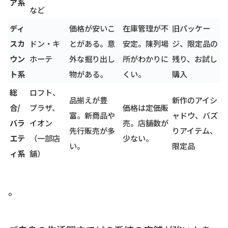
ア系
など
ディ
価格が安いこ
在庫管理が不
旧パッケー
スカ
ドン・キ
とがある。意
安定。陳列場
ジ、限定品の
ウン
ホーテ
外な掘り出し
所がわかりに
残り、お試し
ト系
物がある。
くい。
購入
総
ロフト、
品揃えが豊
新作のアイシ
合/
プラザ、
価格は定価販
富。新商品や
ャドウ、バズ
バラ
イオン
売。店舗数が
先行販売が多
りアイテム、
エテ
（一部店
少ない。
い。
限定品
ィ系
舗）
。