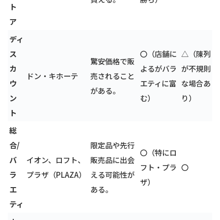
ト
ア
ディ
ス
〇（店舗に
△（陳列
驚安価格で販
カ
よるがバラ
が不規則
ドン・キホーテ
売されること
ウ
エティに富
な場合あ
がある。
ン
む）
り）
ト
総
合/
限定品や先行
〇（特にロ
バ
イオン、ロフト、
販売品に出会
フト・プラ
〇
ラ
プラザ（PLAZA）
える可能性が
ザ）
エ
ある。
ティ