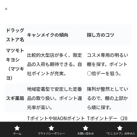
。
ドラッグ
キャンメイクの傾向
探し方のコツ
ストア名
マツモト
比較的大型店が多く、限定
コスメ専用の明るい
キヨシ
品の入荷も期待できる。自
棚を探す。ポイント
（マツキ
社ポイントが充実。
○倍デーを狙う。
ヨ）
地域密着型で安定した定番
陳列が整然としてい
スギ薬局
品の取り扱い。ポイント還
るので、棚の上部か
元率が高い。
ら順に探す。
TポイントやWAONポイント
Tポイントデー（20
ウエルシ
が貯まる。日用品売り場と
日）前後の在庫が充
ホーム
プライバシーポリシー
お問い合わせ
「どこストア」の中の人
ア
併設されていることが多
実していることが多