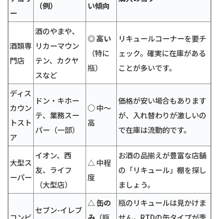
（例）
い傾向
ー
酒のやまや、
◎ 高い
リキュールコーナーを要チ
酒類専
リカーマウン
（特に
ェック。確実に在庫がある
門店
テン、カクヤ
瓶）
ことが多いです。
スなど
ディス
ドン・キホー
価格が安い場合もあります
カウン
○ 中〜
テ、業務スー
が、入れ替わりが激しいの
トスト
高
パー（一部）
で在庫は流動的です。
ア
イオン、西
お酒の品揃えが豊富な店舗
大型ス
△ 中程
友、ライフ
の「リキュール」棚を探し
ーパー
度
（大型店）
ましょう。
△ 缶の
瓶のリキュールは見かけま
セブン-イレブ
コンビ
み
（瓶
せん。RTDの缶タイプが季