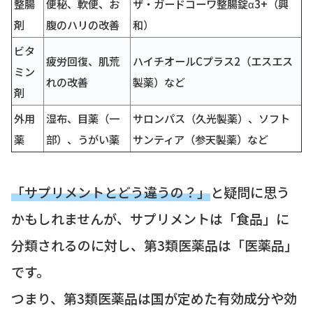
整腸
便秘、軟便、お
ザ・ガードコーワ整腸錠α3+（興
剤
腹のハリの改善
和）
ビタ
疲労回復、肌荒
ハイチオールCプラス2（エスエス
ミン
れの改善
製薬）など
剤
外用
湿布、目薬（一
サロンパス（久光製薬）、ソフト
薬
部）、うがい薬
サンティア（参天製薬）など
「サプリメントとどう違うの？」
と疑問に思う
かもしれませんが、サプリメントは「食品」に
分類されるのに対し、第3類医薬品は「医薬品」
です。
つまり、第3類医薬品は国が定めた有効成分や効