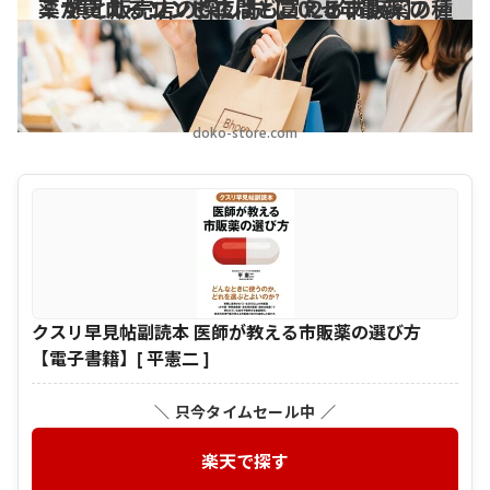
薬が買えるコンビニはどこ？セブン・ファミマ・ローソンで夜間も買える市販薬の種類と販売店の探し方【2025年最新】
doko-store.com
クスリ早見帖副読本 医師が教える市販薬の選び方
【電子書籍】[ 平憲二 ]
＼ 只今タイムセール中 ／
楽天で探す