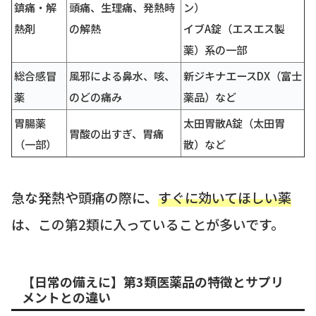
鎮痛・解
頭痛、生理痛、発熱時
ン）
熱剤
の解熱
イブA錠（エスエス製
薬）系の一部
総合感冒
風邪による鼻水、咳、
新ジキナエースDX（富士
薬
のどの痛み
薬品）など
胃腸薬
太田胃散A錠（太田胃
胃酸の出すぎ、胃痛
（一部）
散）など
急な発熱や頭痛の際に、
すぐに効いてほしい薬
は、この第2類に入っていることが多いです。
【日常の備えに】第3類医薬品の特徴とサプリ
メントとの違い