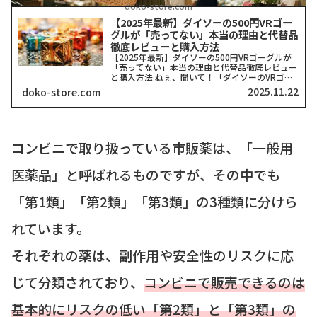
doko-store.com
【2025年最新】ダイソーの500円VRゴー
グルが「売ってない」本当の理由と代替品
徹底レビューと購入方法
【2025年最新】ダイソーの500円VRゴーグルが
「売ってない」本当の理由と代替品徹底レビュー
と購入方法 ねぇ、聞いて！「ダイソーのVRゴー
グル、どこにも売ってない！」って検索したそこ
2025.11.22
doko-store.com
のアナタ、同じ気持ちでここに来てくれましたよ
ね？一時期、...
コンビニで取り扱っている市販薬は、「一般用
医薬品」と呼ばれるものですが、その中でも
「第1類」「第2類」「第3類」の3種類に分けら
れています。
それぞれの薬は、副作用や安全性のリスクに応
じて分類されており、
コンビニで販売できるのは
基本的にリスクの低い「第2類」と「第3類」の