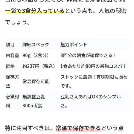
一袋で3食分入っている
という点も、人気の秘密
でしょう。
項目
詳細スペック
魅力ポイント
内容量
90g（3食分）
3回分の朝食が確保できる！
価格
約237円（税込）
1食あたり約80円の最強コスパ！
保存方
ストックに最適！賞味期限も長め
常温保存可能
法
です。
必須材
無調整豆乳
豆乳さえあればOKのシンプル
料
300ml/食
さ。
特に注目すべきは、
常温で保存できる
という点