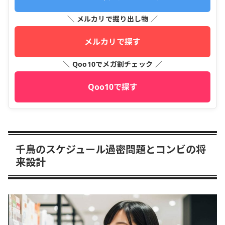
＼ メルカリで掘り出し物 ／
メルカリで探す
＼ Qoo10でメガ割チェック ／
Qoo10で探す
千鳥のスケジュール過密問題とコンビの将
来設計