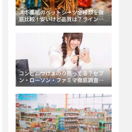
スギ薬局のペットシーツ全種類を徹
底比較！安いけど品質は？ラインナ
ップと販売店（Amazon・楽天含む）
をチェック
コンビニつけまのり売ってる？セブ
ン・ローソン・ファミマ徹底調査！
ドンキや薬局、Amazon楽天で買う方
法まとめ