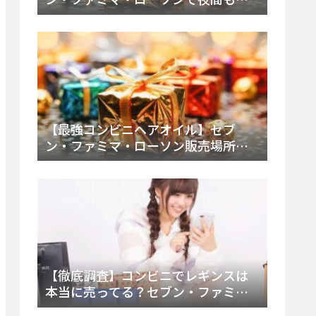
える市販薬の種類と販売店の探し方
【2025年最新】
【最強コンビニヘアオイル】セブ
ン・ファミマ・ローソン販売場所
は？今すぐ買えるおすすめ市販品を
徹底調査！
【徹底調査】コンビニでレギンスは
本当に売ってる？セブン・ファミ
マ・ローソンの取扱店舗とメーカ