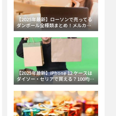
【2025年最新】ローソンで売ってる
ダンボール全種類まとめ！メルカリ
便・ゆうパック対応サイズと価格を
徹底解説
【2025年最新】iPhone 12 ケースは
ダイソー・セリアで買える？100均の
在庫状況と失敗しない選び方を徹底
解説！