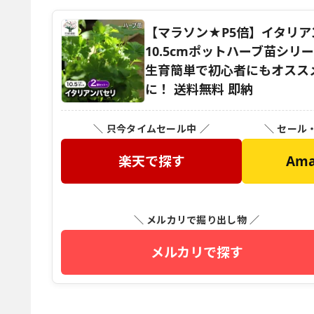
【マラソン★P5倍】イタリアン
10.5cmポットハーブ苗シリ
生育簡単で初心者にもオスス
に！ 送料無料 即納
＼ 只今タイムセール中 ／
＼ セール
楽天で探す
Am
＼ メルカリで掘り出し物 ／
メルカリで探す