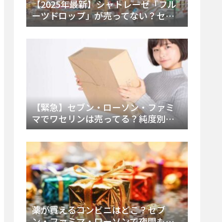
【2025年最新】シャトレーゼ「フル
ーツドロップ」が売ってない？セブ
ンでの販売終了理由と代替アイスを
徹底解説！
【緊急】セブン・ローソン・ファミ
マでワセリンは売ってる？純度別お
すすめ品と販売場所を徹底まとめ
薬が買えるコンビニはどこ？セブ
ン・ファミマ・ローソンで夜間も買