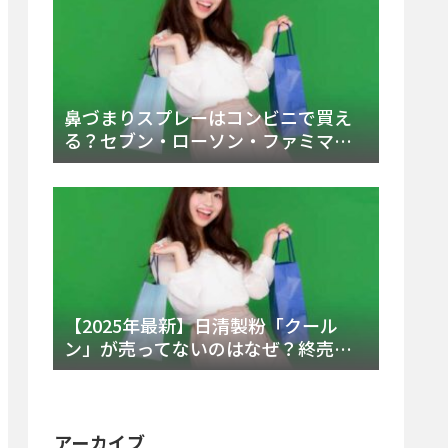
鼻づまりスプレーはコンビニで買え
る？セブン・ローソン・ファミマの
販売時間と主要製品を徹底解説
【2025年最新】日清製粉「クール
ン」が売ってないのはなぜ？終売の
真相とレアチーズケーキ代替品・再
販可能性を徹底解説！
アーカイブ