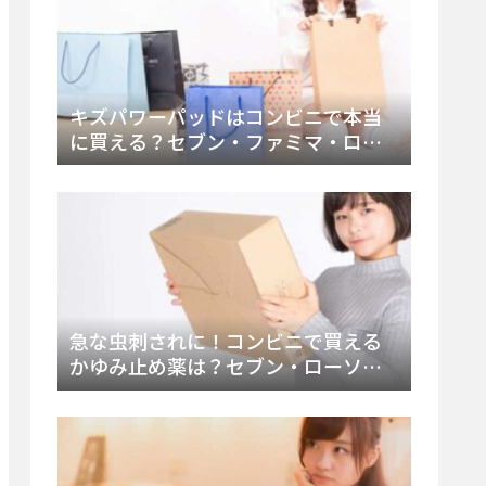
キズパワーパッドはコンビニで本当
に買える？セブン・ファミマ・ロー
ソン徹底調査＆値段と種類別販売場
所まとめ
急な虫刺されに！コンビニで買える
かゆみ止め薬は？セブン・ローソ
ン・ファミマの販売状況と定番商品
まとめ