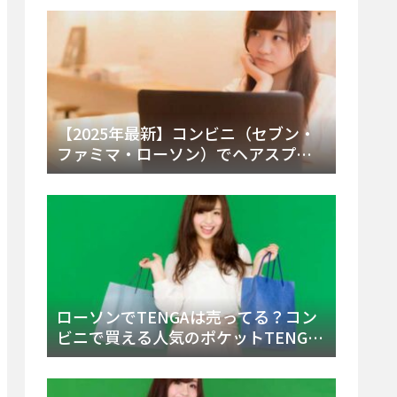
ー・内容物を詳しく調べてみた！
【2025年最新】コンビニ（セブン・
ファミマ・ローソン）でヘアスプレ
ーは売ってる？販売場所と買える種
類・値段を徹底調査！
ローソンでTENGAは売ってる？コン
ビニで買える人気のポケットTENGA
とエッグの取り扱い店舗と陳列場所
を徹底解説！