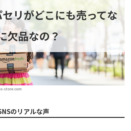
パセリがどこにも売ってな
に欠品なの？
o-store.com
NSのリアルな声