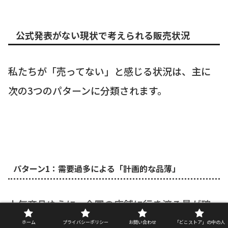
公式発表がない現状で考えられる販売状況
私たちが「売ってない」と感じる状況は、主に
次の3つのパターンに分類されます。
パターン1：需要過多による「計画的な品薄」
人気商品ゆえに、全国の店舗に行き渡る量が確
保できず、計画的に各店舗への配分量を制限して
ホーム
プライバシーポリシー
お問い合わせ
「どこストア」の中の人