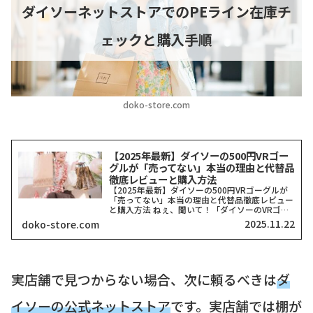
ダイソーネットストアでのPEライン在庫チ
ェックと購入手順
doko-store.com
【2025年最新】ダイソーの500円VRゴー
グルが「売ってない」本当の理由と代替品
徹底レビューと購入方法
【2025年最新】ダイソーの500円VRゴーグルが
「売ってない」本当の理由と代替品徹底レビュー
と購入方法 ねぇ、聞いて！「ダイソーのVRゴー
グル、どこにも売ってない！」って検索したそこ
2025.11.22
doko-store.com
のアナタ、同じ気持ちでここに来てくれましたよ
ね？一時期、...
実店舗で見つからない場合、次に頼るべきは
ダ
イソーの公式ネットストア
です。実店舗では棚が