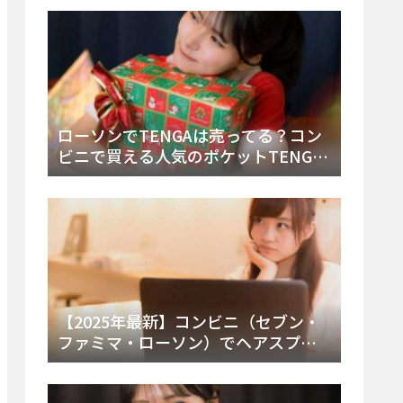
ー・内容物を詳しく調べてみた！
ローソンでTENGAは売ってる？コン
ビニで買える人気のポケットTENGA
とエッグの取り扱い店舗と陳列場所
を徹底解説！
【2025年最新】コンビニ（セブン・
ファミマ・ローソン）でヘアスプレ
ーは売ってる？販売場所と買える種
類・値段を徹底調査！