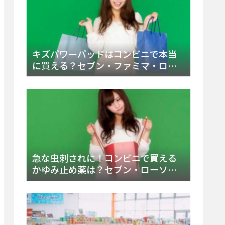
キズパワーパッドはコンビニで本当
に買える？セブン・ファミマ・ロー
ソン徹底調査＆値段と種類別販売場
所まとめ
急な虫刺されに！コンビニで買える
かゆみ止め薬は？セブン・ローソ
ン・ファミマの販売状況と定番商品
まとめ