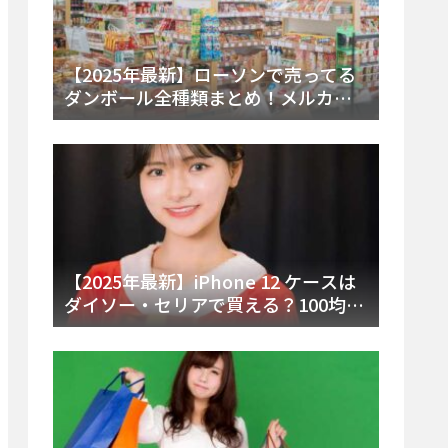
【2025年最新】ローソンで売ってる
ダンボール全種類まとめ！メルカリ
便・ゆうパック対応サイズと価格を
徹底解説
【2025年最新】iPhone 12 ケースは
ダイソー・セリアで買える？100均の
在庫状況と失敗しない選び方を徹底
解説！