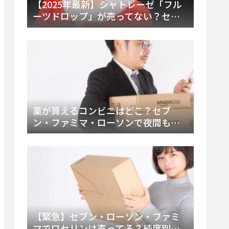
【2025年最新】シャトレーゼ「フル
ーツドロップ」が売ってない？セブ
ンでの販売終了理由と代替アイスを
徹底解説！
薬が買えるコンビニはどこ？セブ
ン・ファミマ・ローソンで夜間も買
える市販薬の種類と販売店の探し方
【2025年最新】
【緊急】セブン・ローソン・ファミ
マでワセリンは売ってる？純度別お