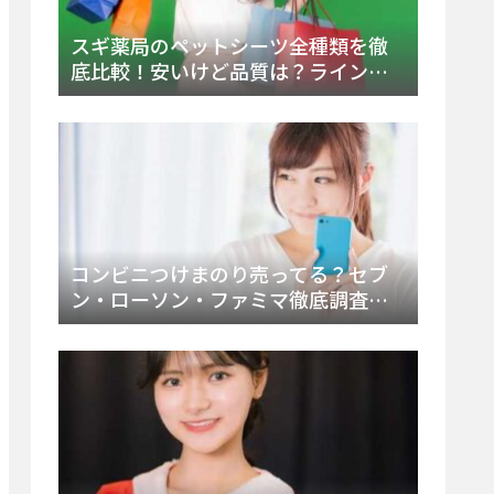
スギ薬局のペットシーツ全種類を徹
底比較！安いけど品質は？ラインナ
ップと販売店（Amazon・楽天含む）
をチェック
コンビニつけまのり売ってる？セブ
ン・ローソン・ファミマ徹底調査！
ドンキや薬局、Amazon楽天で買う方
法まとめ