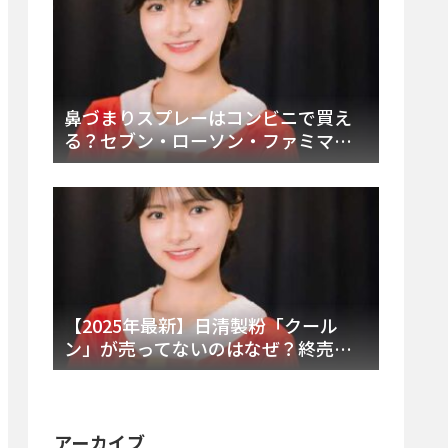
鼻づまりスプレーはコンビニで買え
る？セブン・ローソン・ファミマの
販売時間と主要製品を徹底解説
【2025年最新】日清製粉「クール
ン」が売ってないのはなぜ？終売の
真相とレアチーズケーキ代替品・再
販可能性を徹底解説！
アーカイブ