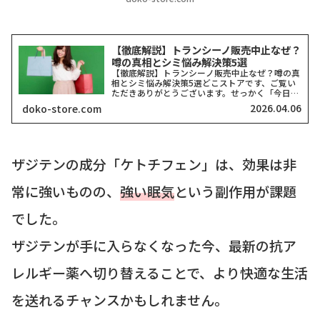
【徹底解説】トランシーノ販売中止なぜ？
噂の真相とシミ悩み解決策5選
【徹底解説】トランシーノ販売中止なぜ？噂の真
相とシミ悩み解決策5選どこストアです、ご覧い
ただきありがとうございます。せっかく「今日か
らシミ対策を頑張ろう！」と思ってドラッグスト
2026.04.06
doko-store.com
アへ足を運んだのに、棚が空っぽだったり、お目
当てのシリーズが見当...
ザジテンの成分「ケトチフェン」は、効果は非
常に強いものの、
強い眠気
という副作用が課題
でした。
ザジテンが手に入らなくなった今、最新の抗ア
レルギー薬へ切り替えることで、より快適な生活
を送れるチャンスかもしれません。