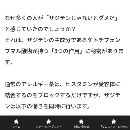
なぜ多くの人が「ザジテンじゃないとダメだ」
と感じていたのでしょうか？
それは、ザジテンの主成分である
ケトチフェン
フマル酸塩
が持つ「3つの作用」に秘密がありま
す。
通常のアレルギー薬は、ヒスタミンが受容体に
結合するのをブロックするだけですが、ザジテ
ンは以下の働きを同時に行います。
抗ヒスタミン作用
：今起きているかゆみや鼻
ホーム
プライバシーポリシー
お問い合わせ
「どこストア」の中の人