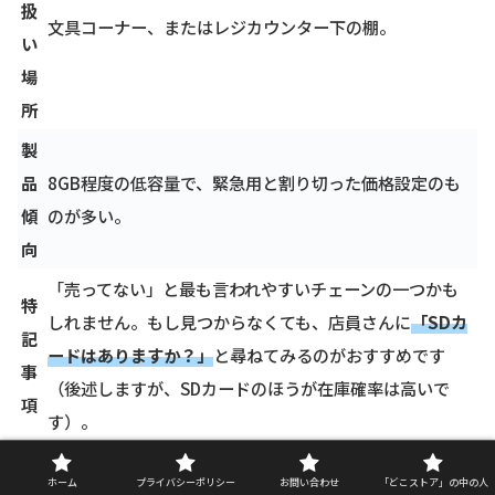
扱
文具コーナー、またはレジカウンター下の棚。
い
場
所
製
品
8GB程度の低容量で、緊急用と割り切った価格設定のも
傾
のが多い。
向
「売ってない」と最も言われやすいチェーンの一つかも
特
しれません。もし見つからなくても、店員さんに
「SDカ
記
ードはありますか？」
と尋ねてみるのがおすすめです
事
（後述しますが、SDカードのほうが在庫確率は高いで
項
す）。
ホーム
プライバシーポリシー
お問い合わせ
「どこストア」の中の人