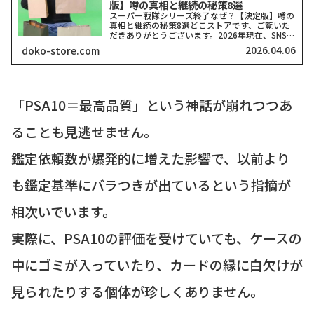
版】噂の真相と継続の秘策8選
スーパー戦隊シリーズ終了なぜ？【決定版】噂の
真相と継続の秘策8選どこストアです、ご覧いた
だきありがとうございます。2026年現在、SNSや
ネット掲示板で「スーパー戦隊シリーズがいよい
2026.04.06
doko-store.com
よ終了するのではないか？」という穏やかではな
い噂を耳にする...
「PSA10＝最高品質」という神話が崩れつつあ
ることも見逃せません。
鑑定依頼数が爆発的に増えた影響で、以前より
も鑑定基準にバラつきが出ているという指摘が
相次いでいます。
実際に、PSA10の評価を受けていても、ケースの
中にゴミが入っていたり、カードの縁に白欠けが
見られたりする個体が珍しくありません。