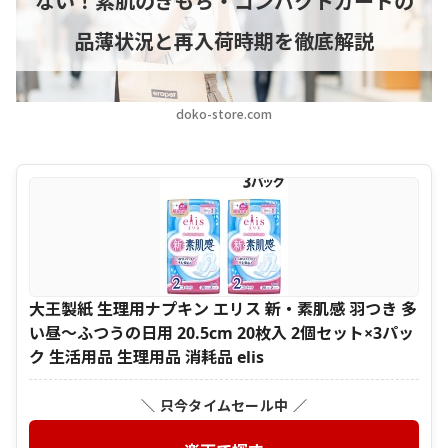
ない！素肌のきもち・コンパクトガードの
品薄状況と再入荷時期を徹底解説
doko-store.com
大王製紙 生理用ナプキン エリス 新・素肌感 羽つき 多
い昼〜ふつうの日用 20.5cm 20枚入 2個セット×3パッ
ク 生活用品 生理用品 消耗品 elis
＼ 只今タイムセール中 ／