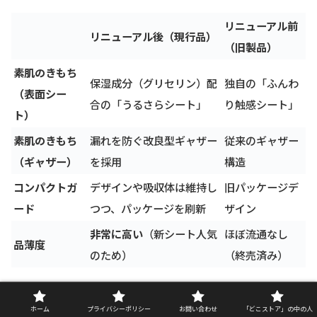
リニューアル前
リニューアル後（現行品）
（旧製品）
素肌のきもち
保湿成分（グリセリン）配
独自の「ふんわ
（表面シー
合の「うるさらシート」
り触感シート」
ト）
素肌のきもち
漏れを防ぐ改良型ギャザー
従来のギャザー
（ギャザー）
を採用
構造
コンパクトガ
デザインや吸収体は維持し
旧パッケージデ
ード
つつ、パッケージを刷新
ザイン
非常に高い
（新シート人気
ほぼ流通なし
品薄度
のため）
（終売済み）
もしあなたが「売ってない」と感じているの
ホーム
プライバシーポリシー
お問い合わせ
「どこストア」の中の人