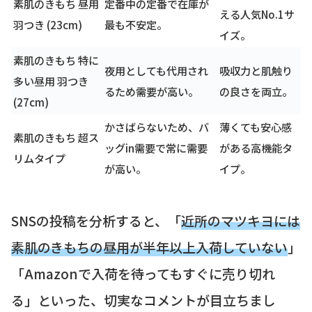
素肌のきもち 昼用
定番中の定番で在庫が
える人気No.1サ
羽つき (23cm)
最も不安定。
イズ。
素肌のきもち 特に
夜用としても代用され
吸収力と肌触り
多い昼用 羽つき
るため需要が高い。
の良さを両立。
(27cm)
かさばらないため、バ
薄くても安心感
素肌のきもち 超ス
ッグin需要で常に需要
がある高機能タ
リムタイプ
が高い。
イプ。
SNSの投稿を分析すると、「
近所のマツキヨには
素肌のきもちの昼用が半年以上入荷していない
」
「Amazonで入荷を待ってもすぐに売り切れ
る」といった、切実なコメントが目立ちまし