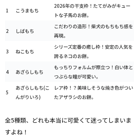
2026年の干支枠！たてがみがキュー
1
こうまもち
トな子馬のお餅。
こだわりの造形！柴犬のもちもち感を
2
しばもち
再現。
シリーズ定番の癒し枠！安定の人気を
3
ねこもち
誇るネコのお餅。
もっちりフォルムが際立つ！白い体と
4
あざらしもち
つぶらな瞳が可愛い。
あざらしもち(こ
レア枠！？美味しそうな焼き色がつい
5
んがりいろ)
たアザラシのお餅。
全5種類、どれも本当に可愛くて迷ってしまいま
すよね！