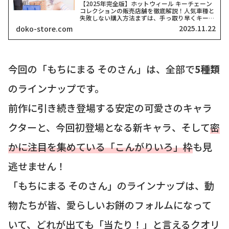
【2025年完全版】ホットウィール キーチェーン
コレクションの販売店舗を徹底解説！人気車種と
失敗しない購入方法まずは、手っ取り早くキーチ
ェーンを探したい方のために、主要なオンライン
2025.11.22
doko-store.com
ショップ情報をご紹介します！ 皆さん、こんに
ちは！この記事を...
今回の「もちにまる そのさん」は、全部で
5種類
のラインナップです。
前作に引き続き登場する安定の可愛さのキャラ
クターと、今回初登場となる新キャラ、そして
密
かに注目を集めている「こんがりいろ」枠
も見
逃せません！
「もちにまる そのさん」のラインナップは、動
物たちが皆、愛らしいお餅のフォルムになって
いて、どれが出ても「当たり！」と言えるクオリ