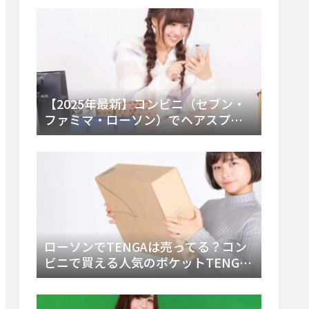
ー・内容物を詳しく調べてみた！
【2025年最新】コンビニ（セブン・
ファミマ・ローソン）でヘアスプレ
ーは売ってる？販売場所と買える種
類・値段を徹底調査！
ローソンでTENGAは売ってる？コン
ビニで買える人気のポケットTENGA
とエッグの取り扱い店舗と陳列場所
を徹底解説！