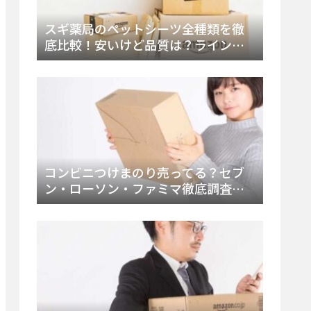
スギ薬局のペットシーツ全種類を徹
底比較！安いけど品質は？ラインナ
ップと販売店（Amazon・楽天含む）
をチェック
コンビニつけまのり売ってる？セブ
ン・ローソン・ファミマ徹底調査！
ドンキや薬局、Amazon楽天で買う方
法まとめ