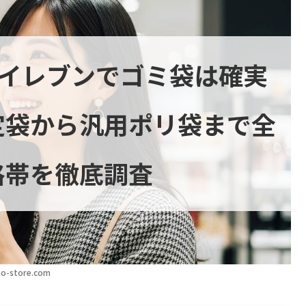
ンイレブンでゴミ袋は確実
定袋から汎用ポリ袋まで全
格帯を徹底調査
o-store.com