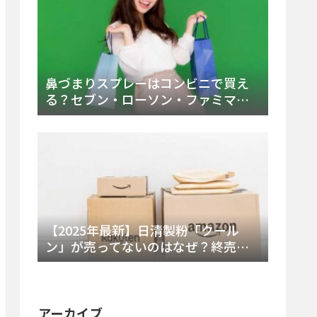
鼻づまりスプレーはコンビニで買え
る？セブン・ローソン・ファミマの
販売時間と主要製品を徹底解説
【2025年最新】日清製粉「クール
ン」が売ってないのはなぜ？終売の
真相とレアチーズケーキ代替品・再
販可能性を徹底解説！
アーカイブ