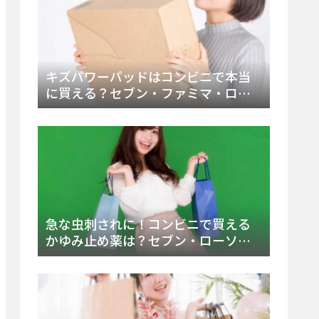
キズパワーパッドはコンビニで本当
に買える？セブン・ファミマ・ロー
ソン徹底調査＆値段と種類別販売場
所まとめ
急な虫刺されに！コンビニで買える
かゆみ止め薬は？セブン・ローソ
ン・ファミマの販売状況と定番商品
まとめ