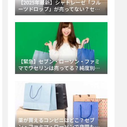
【2025年最新】シャトレーゼ「フル
ーツドロップ」が売ってない？セブ
ンでの販売終了理由と代替アイスを
徹底解説！
【緊急】セブン・ローソン・ファミ
マでワセリンは売ってる？純度別お
すすめ品と販売場所を徹底まとめ
薬が買えるコンビニはどこ？セブ
ン・ファミマ・ローソンで夜間も買