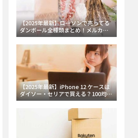
【2025年最新】ローソンで売ってる
ダンボール全種類まとめ！メルカリ
便・ゆうパック対応サイズと価格を
徹底解説
【2025年最新】iPhone 12 ケースは
ダイソー・セリアで買える？100均の
在庫状況と失敗しない選び方を徹底
解説！