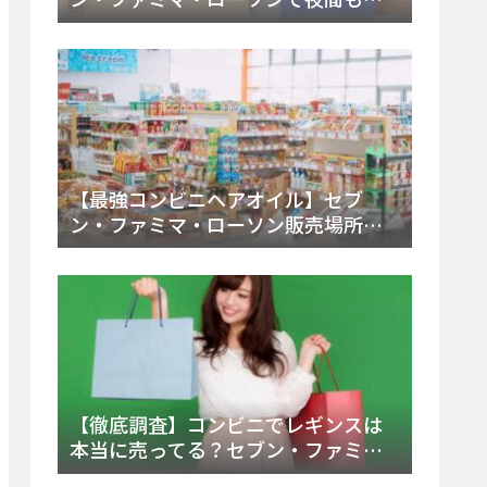
える市販薬の種類と販売店の探し方
【2025年最新】
【最強コンビニヘアオイル】セブ
ン・ファミマ・ローソン販売場所
は？今すぐ買えるおすすめ市販品を
徹底調査！
【徹底調査】コンビニでレギンスは
本当に売ってる？セブン・ファミ
マ・ローソンの取扱店舗とメーカ