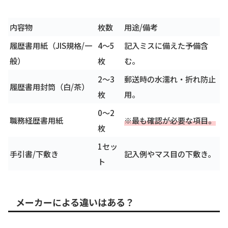
内容物
枚数
用途/備考
履歴書用紙（JIS規格/一
4〜5
記入ミスに備えた予備含
般）
枚
む。
2〜3
郵送時の水濡れ・折れ防止
履歴書用封筒（白/茶）
枚
用。
0〜2
職務経歴書用紙
※最も確認が必要な項目。
枚
1セッ
手引書/下敷き
記入例やマス目の下敷き。
ト
メーカーによる違いはある？