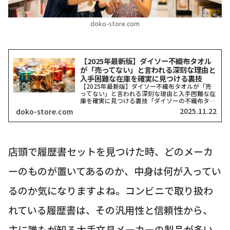
doko-store.com
【2025年最新版】ダイソー不織布タオル
が「売ってない」と言われる深刻な理由と
入手困難な在庫を確実に見つける裏技
【2025年最新版】ダイソー不織布タオルが「売
ってない」と言われる深刻な理由と入手困難な在
庫を確実に見つける裏技「ダイソーの不織布タオ
ルがどこにも売ってない！」そう嘆いている方、
2025.11.22
doko-store.com
本当に多いですよね。私も探し回った経験がある
ので、その気持ち、...
店頭で履歴書セットを見つけた時、どのメーカ
ーのものが置いてあるのか、中身は何が入ってい
るのか気になりますよね。コンビニで取り扱わ
れている履歴書は、その汎用性と信頼性から、
主に誰もが知る大手文具メーカーの製品が多い