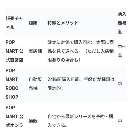
購入
販売チャ
種類
特徴とメリット
難易
ネル
度
POP
確実に定価で購入可能。実際に商
中〜
MART 公
実店舗
品を見て選べる。（ただし入店制
高
式直営店
限ありの場合も）
POP
MART
自動販
24時間購入可能。手軽だが種類は
中
ROBO
売機
限定的。
SHOP
POP
MART 公
自宅から最新シリーズを予約・購
通販
中
式オンラ
入できる。