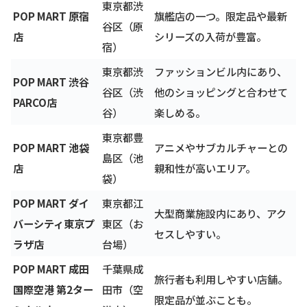
東京都渋
POP MART 原宿
旗艦店の一つ。限定品や最新
谷区（原
店
シリーズの入荷が豊富。
宿）
東京都渋
ファッションビル内にあり、
POP MART 渋谷
谷区（渋
他のショッピングと合わせて
PARCO店
谷）
楽しめる。
東京都豊
POP MART 池袋
アニメやサブカルチャーとの
島区（池
店
親和性が高いエリア。
袋）
POP MART ダイ
東京都江
大型商業施設内にあり、アク
バーシティ東京プ
東区（お
セスしやすい。
ラザ店
台場）
POP MART 成田
千葉県成
旅行者も利用しやすい店舗。
国際空港 第2ター
田市（空
限定品が並ぶことも。