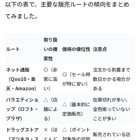
以下の表で、主要な販売ルートの傾向をまとめ
てみました。
取り扱
ルート
いの確
価格の優位性
注意点
実性
ネット通販
◎（非
注文から到着まで
◎（セール時
（Qoo10・楽
常に高
数日かかる場合が
が特に安い）
天・Amazon）
い）
ある
バラエティショ
△（店
在庫切れが多い、
△（基本的に
ップ（ロフト・
舗によ
全色揃っていない
定価販売）
プラザ）
る）
ことが多い
ドラッグストア
×（ほ
△（ポイント
販売されている店
（マツキヨ・ス
とんど
対象外の可能