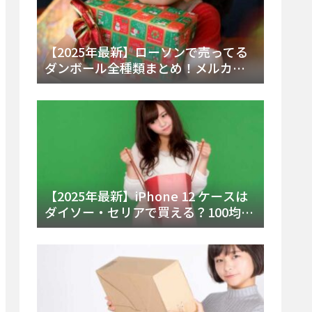
【2025年最新】ローソンで売ってる
ダンボール全種類まとめ！メルカリ
便・ゆうパック対応サイズと価格を
徹底解説
【2025年最新】iPhone 12 ケースは
ダイソー・セリアで買える？100均の
在庫状況と失敗しない選び方を徹底
解説！