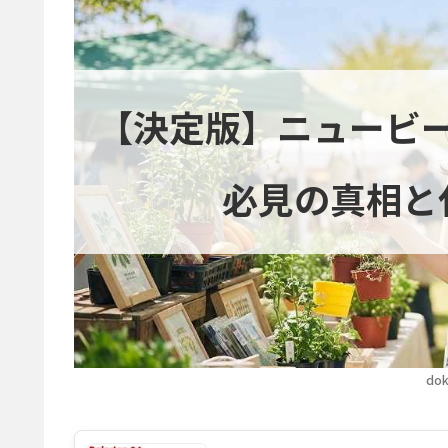
【決定版】ニュービ
必見の真相と
dok