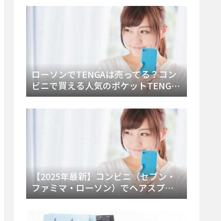
ー・内容物を詳しく調べてみた！
ローソンでTENGAは売ってる？コン
ビニで買える人気のポケットTENGA
とエッグの取り扱い店舗と陳列場所
を徹底解説！
【2025年最新】コンビニ（セブン・
ファミマ・ローソン）でヘアスプレ
ーは売ってる？販売場所と買える種
類・値段を徹底調査！