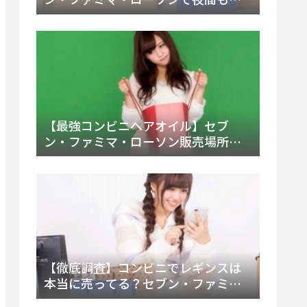
える市販薬の種類と販売店の探し方
【2025年最新】
【最強コンビニヘアオイル】セブ
ン・ファミマ・ローソン販売場所
は？今すぐ買えるおすすめ市販品を
徹底調査！
【徹底調査】コンビニでレギンスは
本当に売ってる？セブン・ファミ
マ・ローソンの取扱店舗とメーカ