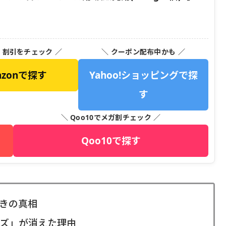
・割引をチェック ／
＼ クーポン配布中かも ／
azonで探す
Yahoo!ショッピングで探
す
＼ Qoo10でメガ割チェック ／
Qoo10で探す
きの真相
ズ」が消えた理由