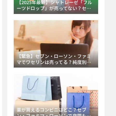
【2025年最新】シャトレーゼ「フル
ーツドロップ」が売ってない？セブ
ンでの販売終了理由と代替アイスを
徹底解説！
【緊急】セブン・ローソン・ファミ
マでワセリンは売ってる？純度別お
すすめ品と販売場所を徹底まとめ
薬が買えるコンビニはどこ？セブ
ン・ファミマ・ローソンで夜間も買