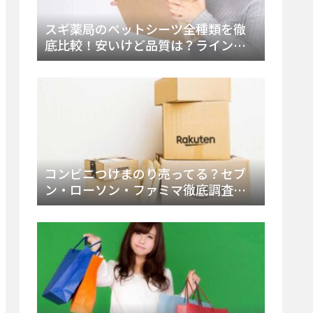
スギ薬局のペットシーツ全種類を徹
底比較！安いけど品質は？ラインナ
ップと販売店（Amazon・楽天含む）
をチェック
コンビニつけまのり売ってる？セブ
ン・ローソン・ファミマ徹底調査！
ドンキや薬局、Amazon楽天で買う方
法まとめ