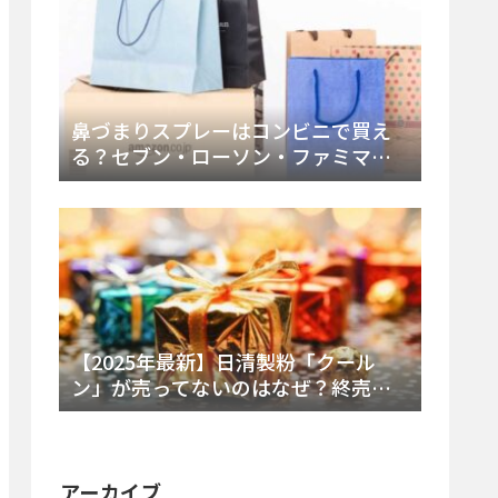
鼻づまりスプレーはコンビニで買え
る？セブン・ローソン・ファミマの
販売時間と主要製品を徹底解説
【2025年最新】日清製粉「クール
ン」が売ってないのはなぜ？終売の
真相とレアチーズケーキ代替品・再
販可能性を徹底解説！
アーカイブ