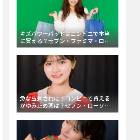
キズパワーパッドはコンビニで本当
に買える？セブン・ファミマ・ロー
ソン徹底調査＆値段と種類別販売場
所まとめ
急な虫刺されに！コンビニで買える
かゆみ止め薬は？セブン・ローソ
ン・ファミマの販売状況と定番商品
まとめ