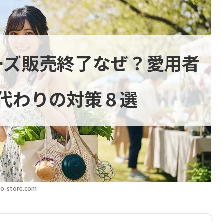
ーズ販売終了なぜ？愛用者
代わりの対策８選
o-store.com