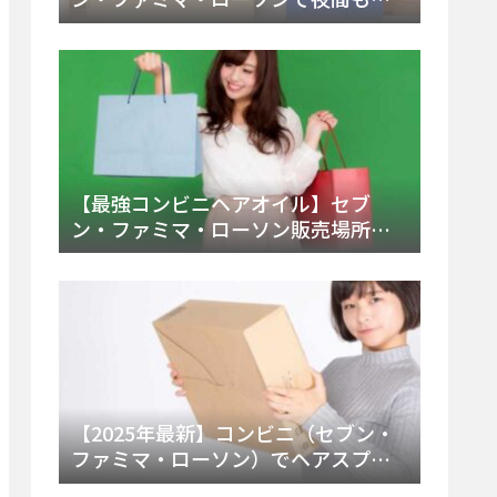
える市販薬の種類と販売店の探し方
【2025年最新】
【最強コンビニヘアオイル】セブ
ン・ファミマ・ローソン販売場所
は？今すぐ買えるおすすめ市販品を
徹底調査！
【2025年最新】コンビニ（セブン・
ファミマ・ローソン）でヘアスプレ
ーは売ってる？販売場所と買える種