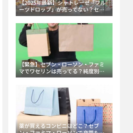
【2025年最新】シャトレーゼ「フル
ーツドロップ」が売ってない？セブ
ンでの販売終了理由と代替アイスを
徹底解説！
【緊急】セブン・ローソン・ファミ
マでワセリンは売ってる？純度別お
すすめ品と販売場所を徹底まとめ
薬が買えるコンビニはどこ？セブ
ン・ファミマ・ローソンで夜間も買