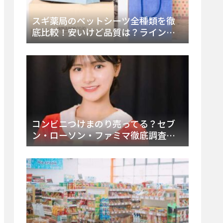
スギ薬局のペットシーツ全種類を徹
底比較！安いけど品質は？ラインナ
ップと販売店（Amazon・楽天含む）
をチェック
コンビニつけまのり売ってる？セブ
ン・ローソン・ファミマ徹底調査！
ドンキや薬局、Amazon楽天で買う方
法まとめ