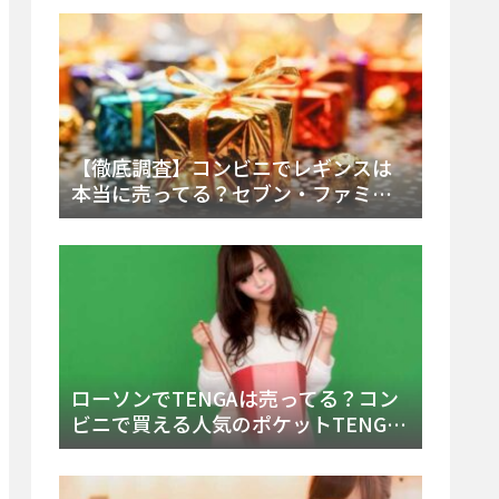
類・値段を徹底調査！
【徹底調査】コンビニでレギンスは
本当に売ってる？セブン・ファミ
マ・ローソンの取扱店舗とメーカ
ー・内容物を詳しく調べてみた！
ローソンでTENGAは売ってる？コン
ビニで買える人気のポケットTENGA
とエッグの取り扱い店舗と陳列場所
を徹底解説！