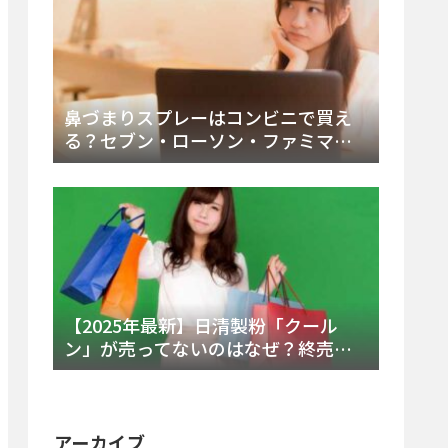
鼻づまりスプレーはコンビニで買え
る？セブン・ローソン・ファミマの
販売時間と主要製品を徹底解説
【2025年最新】日清製粉「クール
ン」が売ってないのはなぜ？終売の
真相とレアチーズケーキ代替品・再
販可能性を徹底解説！
アーカイブ