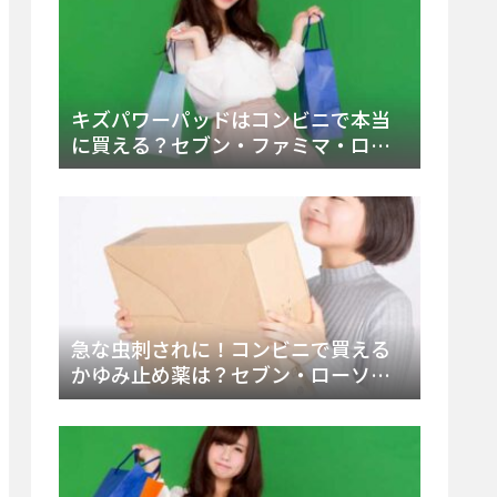
キズパワーパッドはコンビニで本当
に買える？セブン・ファミマ・ロー
ソン徹底調査＆値段と種類別販売場
所まとめ
急な虫刺されに！コンビニで買える
かゆみ止め薬は？セブン・ローソ
ン・ファミマの販売状況と定番商品
まとめ