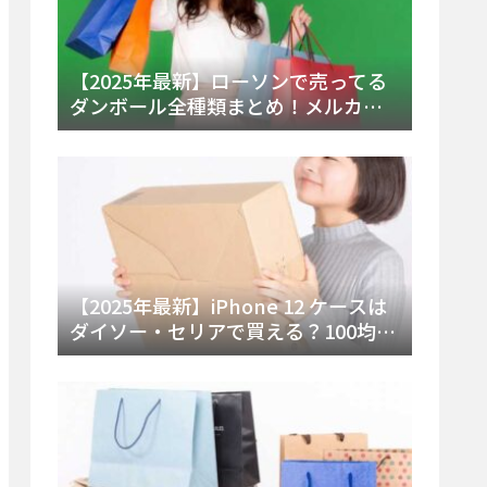
【2025年最新】ローソンで売ってる
ダンボール全種類まとめ！メルカリ
便・ゆうパック対応サイズと価格を
徹底解説
【2025年最新】iPhone 12 ケースは
ダイソー・セリアで買える？100均の
在庫状況と失敗しない選び方を徹底
解説！