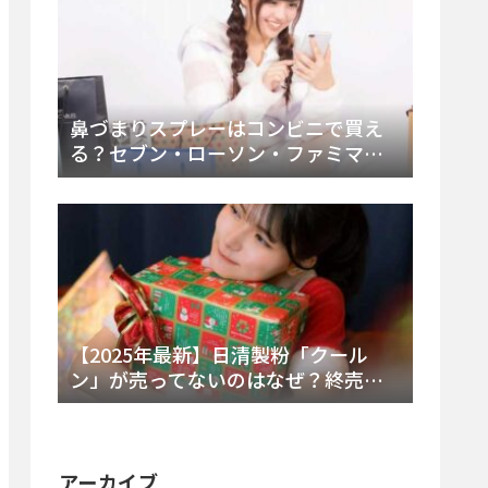
鼻づまりスプレーはコンビニで買え
る？セブン・ローソン・ファミマの
販売時間と主要製品を徹底解説
【2025年最新】日清製粉「クール
ン」が売ってないのはなぜ？終売の
真相とレアチーズケーキ代替品・再
販可能性を徹底解説！
アーカイブ