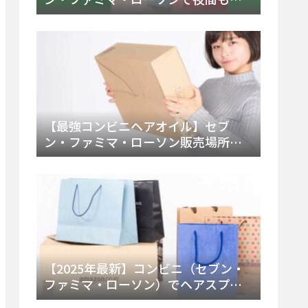
える市販薬の種類と販売店の探し方
【2025年最新】
【最強コンビニヘアオイル】セブ
ン・ファミマ・ローソン販売場所
は？今すぐ買えるおすすめ市販品を
徹底調査！
【2025年最新】コンビニ（セブン・
ファミマ・ローソン）でヘアスプレ
ーは売ってる？販売場所と買える種