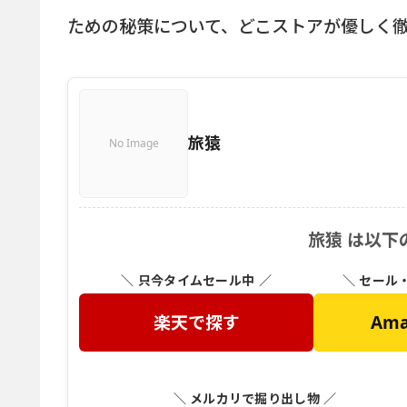
ための秘策について、どこストアが優しく
旅猿
No Image
旅猿 は以下
＼ 只今タイムセール中 ／
＼ セール
楽天で探す
Am
＼ メルカリで掘り出し物 ／