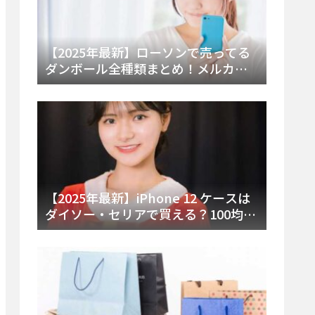
【2025年最新】ローソンで売ってる
ダンボール全種類まとめ！メルカリ
便・ゆうパック対応サイズと価格を
徹底解説
【2025年最新】iPhone 12 ケースは
ダイソー・セリアで買える？100均の
在庫状況と失敗しない選び方を徹底
解説！