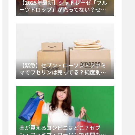
【2025年最新】シャトレーゼ「フル
ーツドロップ」が売ってない？セブ
ンでの販売終了理由と代替アイスを
徹底解説！
【緊急】セブン・ローソン・ファミ
マでワセリンは売ってる？純度別お
すすめ品と販売場所を徹底まとめ
薬が買えるコンビニはどこ？セブ
ン・ファミマ・ローソンで夜間も買