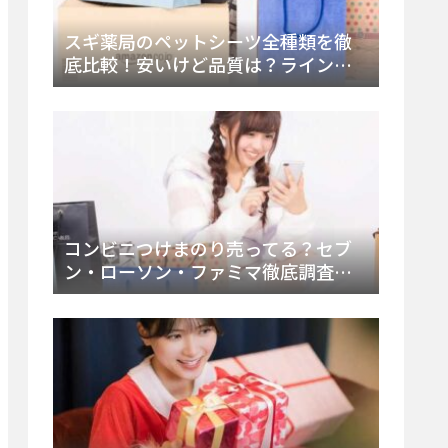
スギ薬局のペットシーツ全種類を徹
底比較！安いけど品質は？ラインナ
ップと販売店（Amazon・楽天含む）
をチェック
コンビニつけまのり売ってる？セブ
ン・ローソン・ファミマ徹底調査！
ドンキや薬局、Amazon楽天で買う方
法まとめ