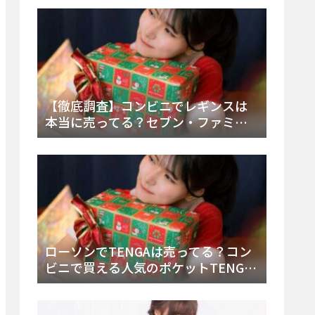
類・値段を徹底調査！
【徹底調査】コンビニでレギンスは
本当に売ってる？セブン・ファミ
マ・ローソンの取扱店舗とメーカ
ー・内容物を詳しく調べてみた！
ローソンでTENGAは売ってる？コン
ビニで買える人気のポケットTENGA
とエッグの取り扱い店舗と陳列場所
を徹底解説！