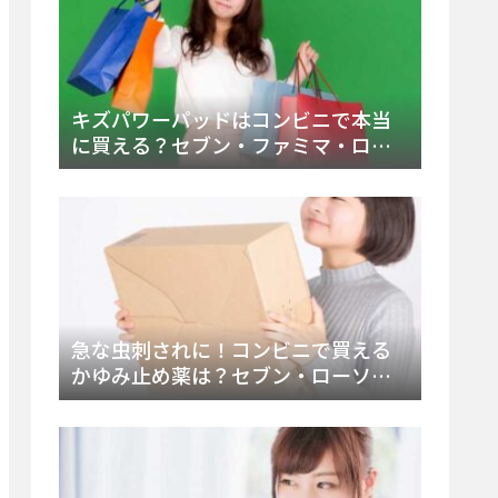
キズパワーパッドはコンビニで本当
に買える？セブン・ファミマ・ロー
ソン徹底調査＆値段と種類別販売場
所まとめ
急な虫刺されに！コンビニで買える
かゆみ止め薬は？セブン・ローソ
ン・ファミマの販売状況と定番商品
まとめ