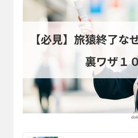
【必見】旅猿終了な
裏ワザ１
dok