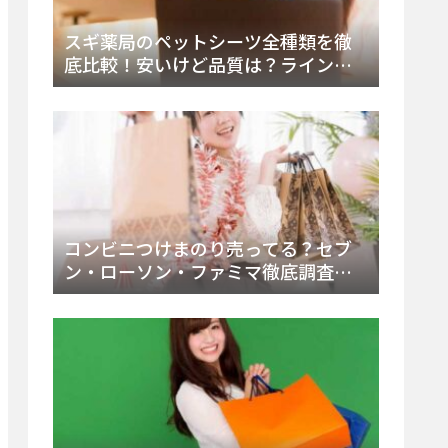
スギ薬局のペットシーツ全種類を徹
底比較！安いけど品質は？ラインナ
ップと販売店（Amazon・楽天含む）
をチェック
コンビニつけまのり売ってる？セブ
ン・ローソン・ファミマ徹底調査！
ドンキや薬局、Amazon楽天で買う方
法まとめ