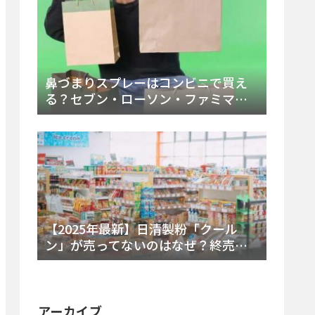
鼻づまりスプレーはコンビニで買え
る？セブン・ローソン・ファミマの
販売時間と主要製品を徹底解説
【2025年最新】日清製粉「クール
ン」が売ってないのはなぜ？終売の
真相とレアチーズケーキ代替品・再
販可能性を徹底解説！
アーカイブ