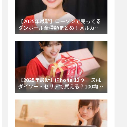
【2025年最新】ローソンで売ってる
ダンボール全種類まとめ！メルカリ
便・ゆうパック対応サイズと価格を
徹底解説
【2025年最新】iPhone 12 ケースは
ダイソー・セリアで買える？100均の
在庫状況と失敗しない選び方を徹底
解説！