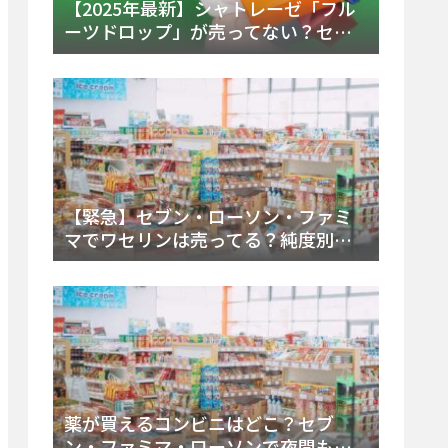
【2025年最新】シャトレーゼ「フル
ーツドロップ」が売ってない？セブ
ンでの販売終了理由と代替アイスを
徹底解説！
【緊急】セブン・ローソン・ファミ
マでワセリンは売ってる？純度別お
すすめ品と販売場所を徹底まとめ
薬が買えるコンビニはどこ？セブ
ン・ファミマ・ローソンで夜間も買