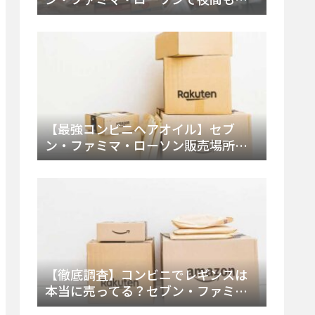
える市販薬の種類と販売店の探し方
【2025年最新】
【最強コンビニヘアオイル】セブ
ン・ファミマ・ローソン販売場所
は？今すぐ買えるおすすめ市販品を
徹底調査！
【徹底調査】コンビニでレギンスは
本当に売ってる？セブン・ファミ
マ・ローソンの取扱店舗とメーカ