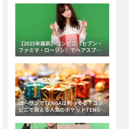
ー・内容物を詳しく調べてみた！
【2025年最新】コンビニ（セブン・
ファミマ・ローソン）でヘアスプレ
ーは売ってる？販売場所と買える種
類・値段を徹底調査！
ローソンでTENGAは売ってる？コン
ビニで買える人気のポケットTENGA
とエッグの取り扱い店舗と陳列場所
を徹底解説！