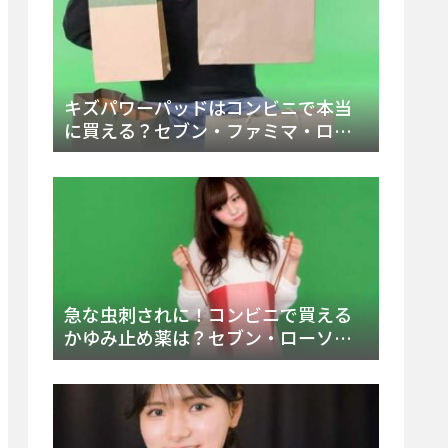
キズパワーパッドはコンビニで本当
に買える？セブン・ファミマ・ロー
ソン徹底調査＆値段と種類別販売場
所まとめ
急な虫刺されに！コンビニで買える
かゆみ止め薬は？セブン・ローソ
ン・ファミマの販売状況と定番商品
まとめ