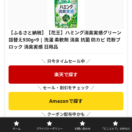
【ふるさと納税】【花王】ハミング消臭実感グリーン
詰替え930g×9 | 洗濯 柔軟剤 消臭 抗菌 防カビ 花粉ブ
ロック 消臭実感 日用品
＼ 只今タイムセール中 ／
楽天で探す
＼ セール・割引をチェック ／
Amazonで探す
＼ クーポン配布中かも ／
Yahoo!ショッピングで探す
ホーム
プライバシーポリシー
お問い合わせ
「どこストア」の中の人