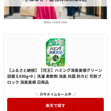
doko-store.com
【ふるさと納税】【花王】ハミング消臭実感グリーン
詰替え930g×9 | 洗濯 柔軟剤 消臭 抗菌 防カビ 花粉ブ
ロック 消臭実感 日用品
＼ 只今タイムセール中 ／
楽天で探す