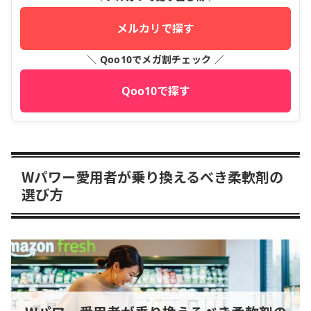
メルカリで探す
＼ Qoo10でメガ割チェック ／
Qoo10で探す
Wパワー愛用者が乗り換えるべき柔軟剤の
選び方