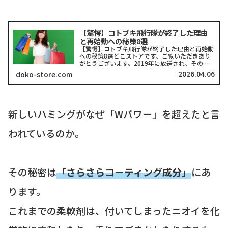
【驚愕】コトブキ飛行隊が終了した理由
と再始動への秘策8選
【驚愕】コトブキ飛行隊が終了した理由と再始動
への秘策8選どこストアです、ご覧いただきあり
がとうございます。2019年に放送され、その圧
倒的な空戦描写でアニメファンを唸らせた『荒野
2026.04.06
doko-store.com
のコトブキ飛行隊』。しかし、ネット上では「終
了」「なぜ」といっ...
新しいハミングがなぜ「Wパワー」を超えたと言
われているのか。
その秘密は
「さらさらコーティング成分」
にあ
ります。
これまでの柔軟剤は、付いてしまったニオイを化