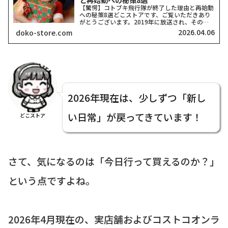
【驚愕】コトブキ飛行隊が終了した理由と再始動
への秘策8選どこストアです、ご覧いただきあり
がとうございます。2019年に放送され、その圧
倒的な空戦描写でアニメファンを唸らせた『荒野
2026.04.06
doko-store.com
のコトブキ飛行隊』。しかし、ネット上では「終
了」「なぜ」といっ...
2026年現在は、少しずつ「新し
い日常」が戻ってきています！
どこストア
さて、気になるのは「今日行って買えるのか？」
という点ですよね。
2026年4月現在の、実店舗およびコストコオンラ