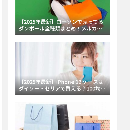
【2025年最新】ローソンで売ってる
ダンボール全種類まとめ！メルカリ
便・ゆうパック対応サイズと価格を
徹底解説
【2025年最新】iPhone 12 ケースは
ダイソー・セリアで買える？100均の
在庫状況と失敗しない選び方を徹底
解説！