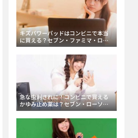
キズパワーパッドはコンビニで本当
に買える？セブン・ファミマ・ロー
ソン徹底調査＆値段と種類別販売場
所まとめ
急な虫刺されに！コンビニで買える
かゆみ止め薬は？セブン・ローソ
ン・ファミマの販売状況と定番商品
まとめ