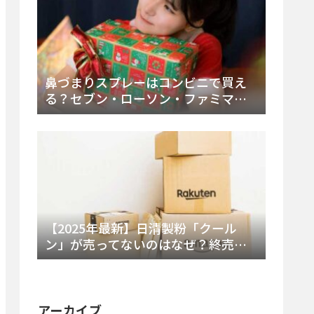
鼻づまりスプレーはコンビニで買え
る？セブン・ローソン・ファミマの
販売時間と主要製品を徹底解説
【2025年最新】日清製粉「クール
ン」が売ってないのはなぜ？終売の
真相とレアチーズケーキ代替品・再
販可能性を徹底解説！
アーカイブ