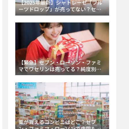
【2025年最新】シャトレーゼ「フル
ーツドロップ」が売ってない？セブ
ンでの販売終了理由と代替アイスを
徹底解説！
【緊急】セブン・ローソン・ファミ
マでワセリンは売ってる？純度別お
すすめ品と販売場所を徹底まとめ
薬が買えるコンビニはどこ？セブ
ン・ファミマ・ローソンで夜間も買