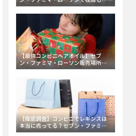
える市販薬の種類と販売店の探し方
【2025年最新】
【最強コンビニヘアオイル】セブ
ン・ファミマ・ローソン販売場所
は？今すぐ買えるおすすめ市販品を
徹底調査！
【徹底調査】コンビニでレギンスは
本当に売ってる？セブン・ファミ
マ・ローソンの取扱店舗とメーカ