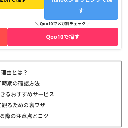
す
＼ Qoo10でメガ割チェック ／
Qoo10で探す
の理由とは？
了時期の確認方法
きるおすすめサービス
めて観るための裏ワザ
える際の注意点とコツ