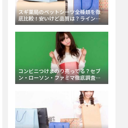
スギ薬局のペットシーツ全種類を徹
底比較！安いけど品質は？ラインナ
ップと販売店（Amazon・楽天含む）
をチェック
コンビニつけまのり売ってる？セブ
ン・ローソン・ファミマ徹底調査！
ドンキや薬局、Amazon楽天で買う方
法まとめ