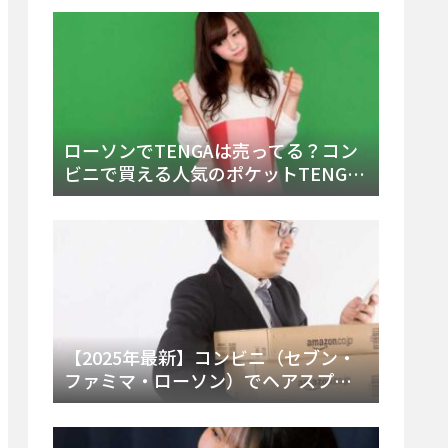
ー・内容物を詳しく調べてみた！
ローソンでTENGAは売ってる？コン
ビニで買える人気のポケットTENGA
とエッグの取り扱い店舗と陳列場所
を徹底解説！
【2025年最新】コンビニ（セブン・
ファミマ・ローソン）でヘアスプレ
ーは売ってる？販売場所と買える種
類・値段を徹底調査！