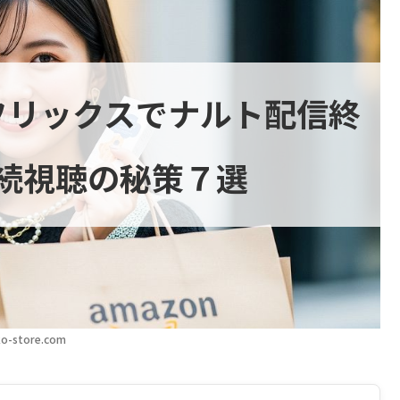
フリックスでナルト配信終
続視聴の秘策７選
o-store.com