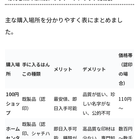
主な購入場所を分かりやすく表にまとめまし
た。
価格帯
購入場
手に入るはん
（認印
メリット
デメリット
所
この種類
の場
合）
100円
品質が低い、珍
既製品（認
最安値、即
110円
ショッ
しい名字がな
印）
日入手可能
～
プ
い、公的不可
既製品（認
ホーム
即日入手可
高品質な印材は
数百円
印、シャチハ
センタ
能、種類が
少ない、専門知
～数千