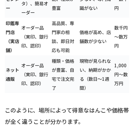
タ）、簡易オ
ー
豊富
識がない
円
ーダー
印鑑専
高品質、専
オーダー品
数千円
門店
門家の相
価格が高め、店
（実印、銀行
～数万
（実店
談、即日対
舗数が少ない
印、認印）
円
舗）
応も可能
種類・価格
現物が見られな
オーダー品
1,000
ネット
が豊富、自
い、納期がかか
（実印、銀行
円～数
通販
宅で注文完
る（数日～1週
印、認印）
万円
了
間）
このように、場所によって得意なはんこや価格帯
が全く違うことが分かります。