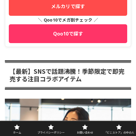
メルカリで探す
＼ Qoo10でメガ割チェック ／
Qoo10で探す
【最新】SNSで話題沸騰！季節限定で即完
売する注目コラボアイテム
【最新】SNSで話題沸騰！季節限定で即完
ホーム
プライバシーポリシー
お問い合わせ
「どこストア」の中の人