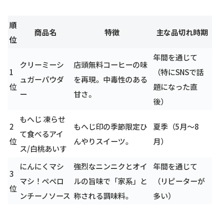
順
商品名
特徴
主な品切れ時期
位
年間を通じて
クリーミーシ
店頭無料コーヒーの味
1
（特にSNSで話
ュガーパウダ
を再現。中毒性のある
位
題になった直
ー
甘さ。
後）
もへじ 凍らせ
2
もへじ印の季節限定ひ
夏季（5月～8
て食べるアイ
位
んやりスイーツ。
月）
ス/白桃あいす
にんにくマシ
強烈なニンニクとオイ
年間を通じて
3
マシ！ペペロ
ルの旨味で「家系」と
（リピーターが
位
ンチーノソース
称される調味料。
多い）