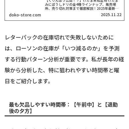
【くりんぼう公認！？】けだま未知生物 けだま
みにぼうしドリの全4種ラインナップ、販売場
所、売り切れ対策まで徹底解説！2025年最新情
報こんにちは！ガジェットから生活雑貨まで、気
2025.11.22
doko-store.com
になるトレンドを追いかける筆者「どこストア」
です！突然ですが、2...
レターパックの在庫切れで失敗しないために
は、ローソンの在庫が「いつ減るのか」を予測
する行動パターン分析が重要です。私が長年の経
験から分析した、特に狙われやすい時間帯と曜
日をご紹介します。
最も欠品しやすい時間帯：【午前中】と【退勤
後の夕方】