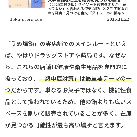
【2025年最新版】ダイソー不織布タオルが「売
ってない」と言われる深刻な理由と入手困難な在
庫を確実に見つける裏技「ダイソーの不織布タオ
ルがどこにも売ってない！」そう嘆いている方、
2025.11.22
doko-store.com
本当に多いですよね。私も探し回った経験がある
ので、その気持ち、...
「うめ塩飴」の実店舗でのメインルートといえ
ば、やはりドラッグストアや薬局です。なぜな
ら、これらの店舗は健康や衛生用品を専門的に
扱っており、
「熱中症対策」は最重要テーマの一
つ
だからです。単なるお菓子ではなく、機能性食
品として扱われているため、他の飴よりも広いス
ペースを割いて販売されていることが多く、在庫
が見つかる可能性が最も高い場所と言えます。