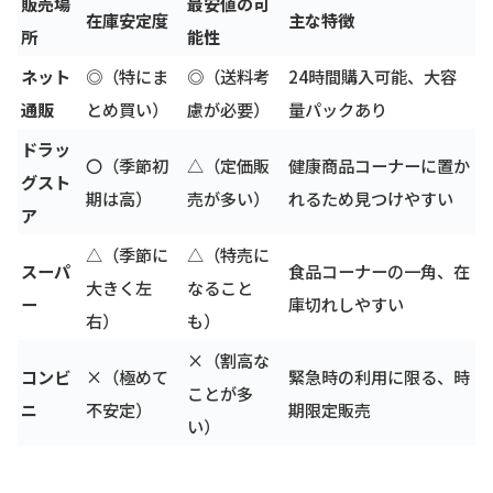
販売場
最安値の可
在庫安定度
主な特徴
所
能性
ネット
◎（特にま
◎（送料考
24時間購入可能、大容
通販
とめ買い）
慮が必要）
量パックあり
ドラッ
〇（季節初
△（定価販
健康商品コーナーに置か
グスト
期は高）
売が多い）
れるため見つけやすい
ア
△（季節に
△（特売に
スーパ
食品コーナーの一角、在
大きく左
なること
ー
庫切れしやすい
右）
も）
×（割高な
コンビ
×（極めて
緊急時の利用に限る、時
ことが多
ニ
不安定）
期限定販売
い）