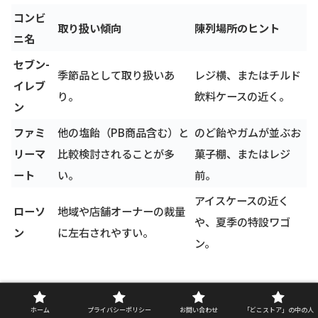
コンビ
取り扱い傾向
陳列場所のヒント
ニ名
セブン-
季節品として取り扱いあ
レジ横、またはチルド
イレブ
り。
飲料ケースの近く。
ン
ファミ
他の塩飴（PB商品含む）と
のど飴やガムが並ぶお
リーマ
比較検討されることが多
菓子棚、またはレジ
ート
い。
前。
アイスケースの近く
ローソ
地域や店舗オーナーの裁量
や、夏季の特設ワゴ
ン
に左右されやすい。
ン。
また、コンビニでは、ライオン菓子さんの「う
ホーム
プライバシーポリシー
お問い合わせ
「どこストア」の中の人