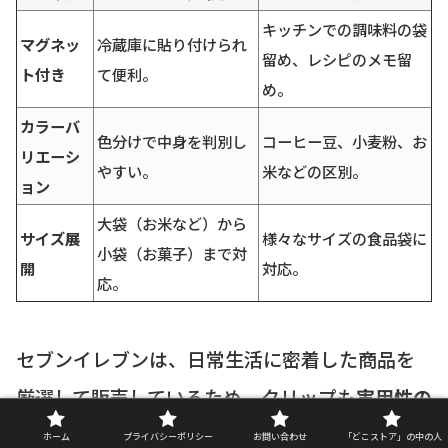
キッチンでの調味料の袋
マグネッ
冷蔵庫に貼り付けられ
留め、レシピのメモ留
ト付き
て便利。
め。
カラーバ
色分けで中身を判別し
コーヒー豆、小麦粉、お
リエーシ
やすい。
米などの区別。
ョン
大袋（お米など）から
サイズ展
様々なサイズの食品袋に
小袋（お菓子）まで対
開
対応。
応。
セブンイレブンは、日常生活に密着した商品を
厳選して販売しているため、クリップも
実用性の
高い機能（特に密閉性）
を重視したものが多い
ホーム
プライバシーポリシー
お問い合わせ
「どこストア」の中の人