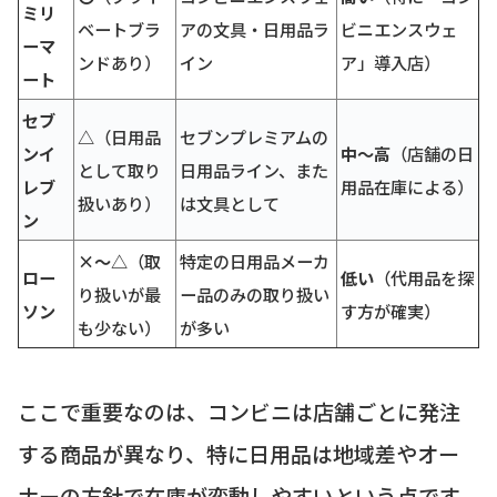
ミリ
ベートブラ
アの文具・日用品ラ
ビニエンスウェ
ーマ
ンドあり）
イン
ア」導入店）
ート
セブ
△
（日用品
セブンプレミアムの
ンイ
中〜高
（店舗の日
として取り
日用品ライン、また
レブ
用品在庫による）
扱いあり）
は文具として
ン
×～△
（取
特定の日用品メーカ
ロー
低い
（代用品を探
り扱いが最
ー品のみの取り扱い
ソン
す方が確実）
も少ない）
が多い
ここで重要なのは、コンビニは店舗ごとに発注
する商品が異なり、特に日用品は地域差やオー
ナーの方針で在庫が変動しやすいという点です。