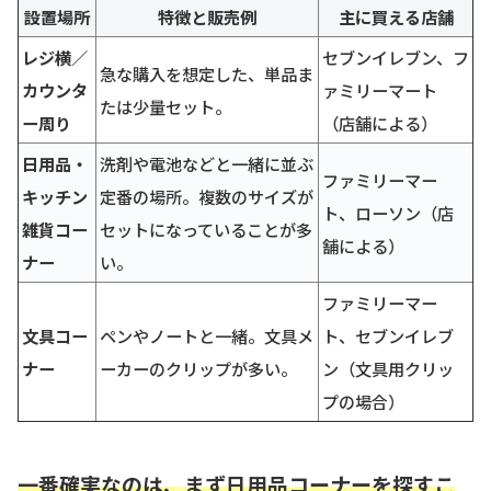
設置場所
特徴と販売例
主に買える店舗
レジ横／
セブンイレブン、フ
急な購入を想定した、単品ま
カウンタ
ァミリーマート
たは少量セット。
ー周り
（店舗による）
日用品・
洗剤や電池などと一緒に並ぶ
ファミリーマー
キッチン
定番の場所。複数のサイズが
ト、ローソン（店
雑貨コー
セットになっていることが多
舗による）
ナー
い。
ファミリーマー
文具コー
ペンやノートと一緒。文具メ
ト、セブンイレブ
ナー
ーカーのクリップが多い。
ン（文具用クリッ
プの場合）
一番確実なのは、まず日用品コーナーを探すこ