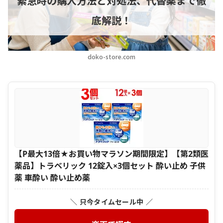
緊急時の購入方法と対処法、代替薬まで徹
底解説！
doko-store.com
【P最大13倍★お買い物マラソン期間限定】【第2類医
薬品】トラベリック 12錠入×3個セット 酔い止め 子供
薬 車酔い 酔い止め薬
＼ 只今タイムセール中 ／