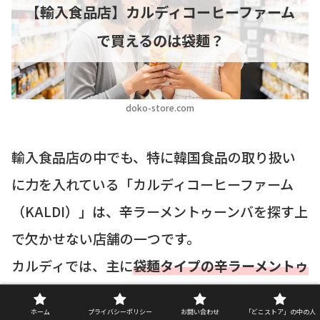
【輸入食品店】カルディコーヒーファーム
で買えるのは袋麺？
doko-store.com
輸入食品店の中でも、特に韓国食品の取り扱い
に力を入れている「カルディコーヒーファーム
（KALDI）」は、辛ラーメントゥーンバを探す上
で欠かせない店舗の一つです。
カルディでは、主に
袋麺タイプの辛ラーメントゥ
ーンバ
が販売されているとの情報が確認されてい
ホーム
プライバシーポリシー
お問い合わせ
「どこストア」の中の人
ます。