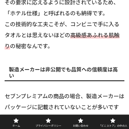
その要求に応えるように設計されているため、
「ホテル仕様」と呼ばれるのも納得です。
この技術的な工夫こそが、コンビニで手に入る
タオルとは思えないほどの
高級感あふれる肌触
り
の秘密なんです。
製造メーカーは非公開でも品質への信頼度は高
い
セブンプレミアムの商品の場合、製造メーカーは
パッケージに記載されていないことが多いです
が、極ふわタオルについても、具体的な国内また
ホーム
プライバシーポリシー
お問い合わせ
「どこストア」の中の人
は海外の製造工場名は公開されていません。