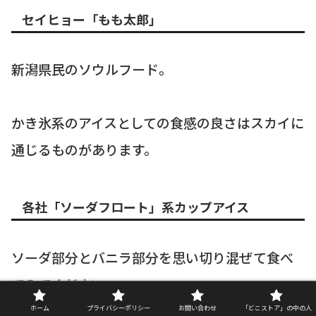
セイヒョー「もも太郎」
新潟県民のソウルフード。
かき氷系のアイスとしての食感の良さはスカイに
通じるものがあります。
各社「ソーダフロート」系カップアイス
ソーダ部分とバニラ部分を思い切り混ぜて食べ
てみてください。
あのスカイ特有の「青い空のような爽やかさ」
ホーム
プライバシーポリシー
お問い合わせ
「どこストア」の中の人