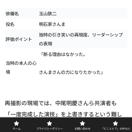
俳優名
玉山鉄二
役名
明石家さんま
独特の引き笑いの再現度、リーダーシップ
評価ポイント
の表現
「断る理由はなかった。
当時の本人の心
境
さんまさんの力になりたかった」
再撮影の現場では、中尾明慶さんら共演者も
「一度完成した演技」を上書きするという難し
い作業を強いられましたが、玉山さんの熱意に
ホーム
プライバシーポリシー
お問い合わせ
「どこストア」の中の人