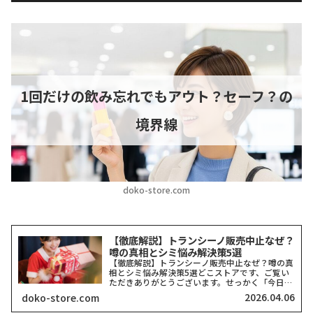
1回だけの飲み忘れでもアウト？セーフ？の
境界線
doko-store.com
【徹底解説】トランシーノ販売中止なぜ？
噂の真相とシミ悩み解決策5選
【徹底解説】トランシーノ販売中止なぜ？噂の真
相とシミ悩み解決策5選どこストアです、ご覧い
ただきありがとうございます。せっかく「今日か
らシミ対策を頑張ろう！」と思ってドラッグスト
2026.04.06
doko-store.com
アへ足を運んだのに、棚が空っぽだったり、お目
当てのシリーズが見当...