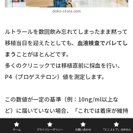
doko-store.com
ルトラールを数回飲み忘れてしまったまま黙って
移植当日を迎えたとしても、
血液検査でバレてし
まう
ことがほとんどです。
多くのクリニックでは移植直前に採血を行い、
P4（プロゲステロン）値を測定します。
この数値が一定の基準（例：10ng/ml以上な
ど）に届いていない場合、「これでは着床が維持
できない」と判断され、その場で移植中止を告
ホーム
プライバシーポリシー
お問い合わせ
「どこストア」の中の人
げられることもあります。