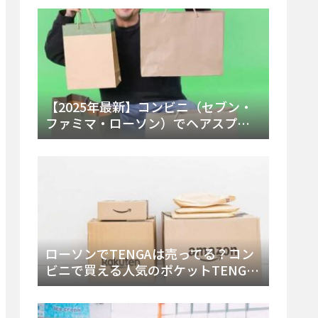
ー・内容物を詳しく調べてみた！
【2025年最新】コンビニ（セブン・
ファミマ・ローソン）でヘアスプレ
ーは売ってる？販売場所と買える種
類・値段を徹底調査！
ローソンでTENGAは売ってる？コン
ビニで買える人気のポケットTENGA
とエッグの取り扱い店舗と陳列場所
を徹底解説！