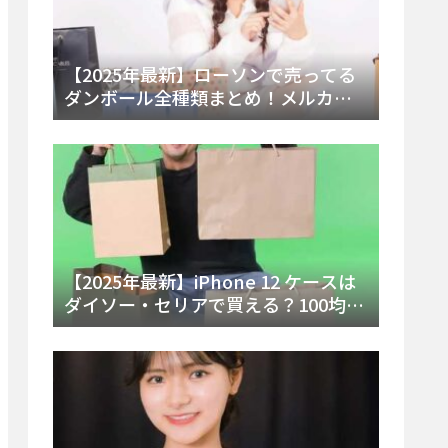
【2025年最新】ローソンで売ってる
ダンボール全種類まとめ！メルカリ
便・ゆうパック対応サイズと価格を
徹底解説
【2025年最新】iPhone 12 ケースは
ダイソー・セリアで買える？100均の
在庫状況と失敗しない選び方を徹底
解説！