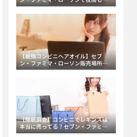
える市販薬の種類と販売店の探し方
【2025年最新】
【最強コンビニヘアオイル】セブ
ン・ファミマ・ローソン販売場所
は？今すぐ買えるおすすめ市販品を
徹底調査！
【徹底調査】コンビニでレギンスは
本当に売ってる？セブン・ファミ
マ・ローソンの取扱店舗とメーカ