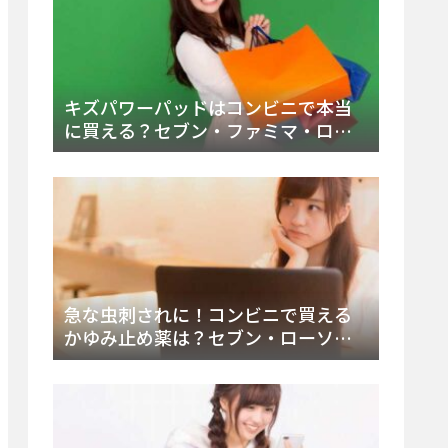
キズパワーパッドはコンビニで本当
に買える？セブン・ファミマ・ロー
ソン徹底調査＆値段と種類別販売場
所まとめ
急な虫刺されに！コンビニで買える
かゆみ止め薬は？セブン・ローソ
ン・ファミマの販売状況と定番商品
まとめ