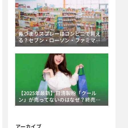
鼻づまりスプレーはコンビニで買え
る？セブン・ローソン・ファミマの
販売時間と主要製品を徹底解説
【2025年最新】日清製粉「クール
ン」が売ってないのはなぜ？終売の
真相とレアチーズケーキ代替品・再
販可能性を徹底解説！
アーカイブ