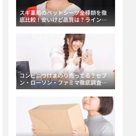
スギ薬局のペットシーツ全種類を徹
底比較！安いけど品質は？ラインナ
ップと販売店（Amazon・楽天含む）
をチェック
コンビニつけまのり売ってる？セブ
ン・ローソン・ファミマ徹底調査！
ドンキや薬局、Amazon楽天で買う方
法まとめ