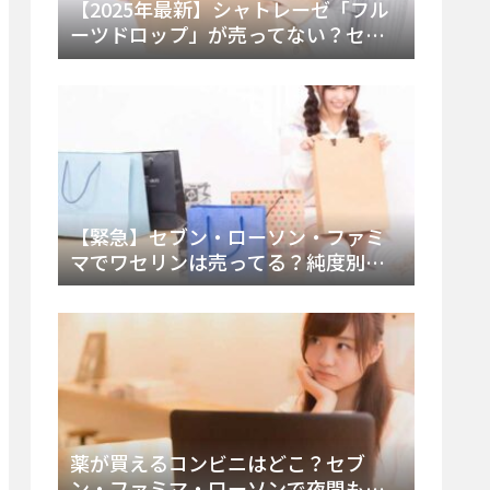
【2025年最新】シャトレーゼ「フル
ーツドロップ」が売ってない？セブ
ンでの販売終了理由と代替アイスを
徹底解説！
【緊急】セブン・ローソン・ファミ
マでワセリンは売ってる？純度別お
すすめ品と販売場所を徹底まとめ
薬が買えるコンビニはどこ？セブ
ン・ファミマ・ローソンで夜間も買