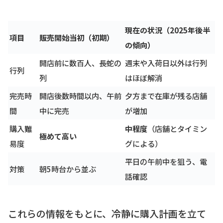
現在の状況（2025年後半
項目
販売開始当初（初期）
の傾向）
開店前に数百人、長蛇の
週末や入荷日以外は行列
行列
列
はほぼ解消
完売時
開店後数時間以内、午前
夕方まで在庫が残る店舗
間
中に完売
が増加
購入難
中程度
（店舗とタイミン
極めて高い
易度
グによる）
平日の午前中を狙う、電
対策
朝5時台から並ぶ
話確認
これらの情報をもとに、冷静に購入計画を立て