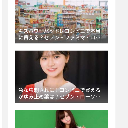
キズパワーパッドはコンビニで本当
に買える？セブン・ファミマ・ロー
ソン徹底調査＆値段と種類別販売場
所まとめ
急な虫刺されに！コンビニで買える
かゆみ止め薬は？セブン・ローソ
ン・ファミマの販売状況と定番商品
まとめ