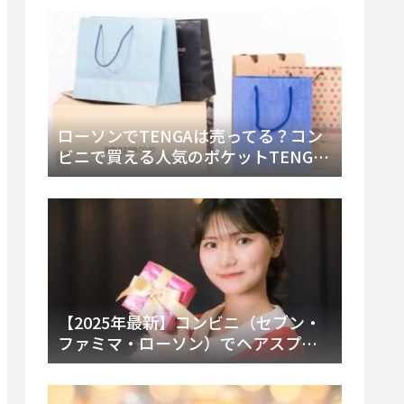
ー・内容物を詳しく調べてみた！
ローソンでTENGAは売ってる？コン
ビニで買える人気のポケットTENGA
とエッグの取り扱い店舗と陳列場所
を徹底解説！
【2025年最新】コンビニ（セブン・
ファミマ・ローソン）でヘアスプレ
ーは売ってる？販売場所と買える種
類・値段を徹底調査！