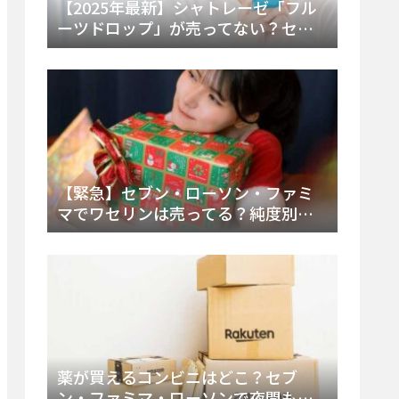
【2025年最新】シャトレーゼ「フル
ーツドロップ」が売ってない？セブ
ンでの販売終了理由と代替アイスを
徹底解説！
【緊急】セブン・ローソン・ファミ
マでワセリンは売ってる？純度別お
すすめ品と販売場所を徹底まとめ
薬が買えるコンビニはどこ？セブ
ン・ファミマ・ローソンで夜間も買