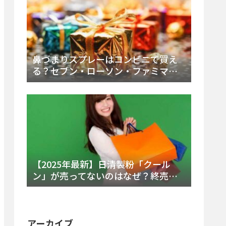
鼻づまりスプレーはコンビニで買え
る？セブン・ローソン・ファミマの
販売時間と主要製品を徹底解説
【2025年最新】日清製粉「クール
ン」が売ってないのはなぜ？終売の
真相とレアチーズケーキ代替品・再
販可能性を徹底解説！
アーカイブ