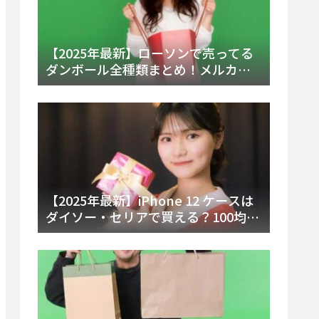
【2025年最新】ローソンで売ってる
ダンボール全種類まとめ！メルカリ
便・ゆうパック対応サイズと価格を
徹底解説
【2025年最新】iPhone 12 ケースは
ダイソー・セリアで買える？100均の
在庫状況と失敗しない選び方を徹底
解説！