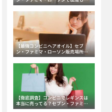
える市販薬の種類と販売店の探し方
【2025年最新】
【最強コンビニヘアオイル】セブ
ン・ファミマ・ローソン販売場所
は？今すぐ買えるおすすめ市販品を
徹底調査！
【徹底調査】コンビニでレギンスは
本当に売ってる？セブン・ファミ
マ・ローソンの取扱店舗とメーカ