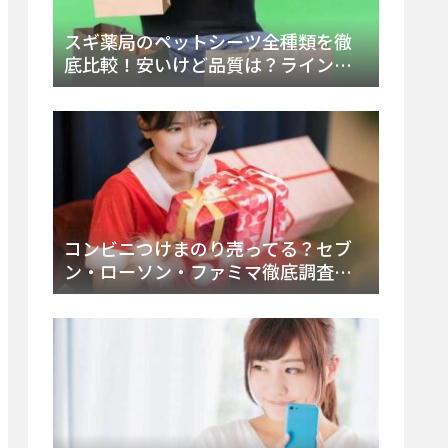
スギ薬局のペットシーツ全種類を徹
底比較！安いけど品質は？ラインナ
ップと販売店（Amazon・楽天含む）
をチェック
コンビニつけまのり売ってる？セブ
ン・ローソン・ファミマ徹底調査！
ドンキや薬局、Amazon楽天で買う方
法まとめ