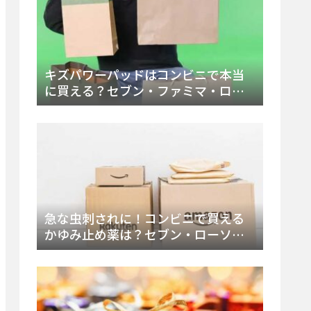
キズパワーパッドはコンビニで本当
に買える？セブン・ファミマ・ロー
ソン徹底調査＆値段と種類別販売場
所まとめ
急な虫刺されに！コンビニで買える
かゆみ止め薬は？セブン・ローソ
ン・ファミマの販売状況と定番商品
まとめ