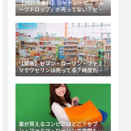
【2025年最新】シャトレーゼ「フル
ーツドロップ」が売ってない？セブ
ンでの販売終了理由と代替アイスを
徹底解説！
【緊急】セブン・ローソン・ファミ
マでワセリンは売ってる？純度別お
すすめ品と販売場所を徹底まとめ
薬が買えるコンビニはどこ？セブ
ン・ファミマ・ローソンで夜間も買