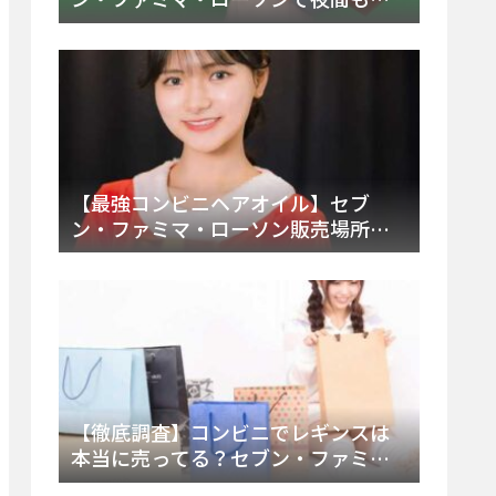
える市販薬の種類と販売店の探し方
【2025年最新】
【最強コンビニヘアオイル】セブ
ン・ファミマ・ローソン販売場所
は？今すぐ買えるおすすめ市販品を
徹底調査！
【徹底調査】コンビニでレギンスは
本当に売ってる？セブン・ファミ
マ・ローソンの取扱店舗とメーカ