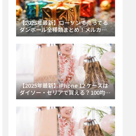
【2025年最新】ローソンで売ってる
ダンボール全種類まとめ！メルカリ
便・ゆうパック対応サイズと価格を
徹底解説
【2025年最新】iPhone 12 ケースは
ダイソー・セリアで買える？100均の
在庫状況と失敗しない選び方を徹底
解説！