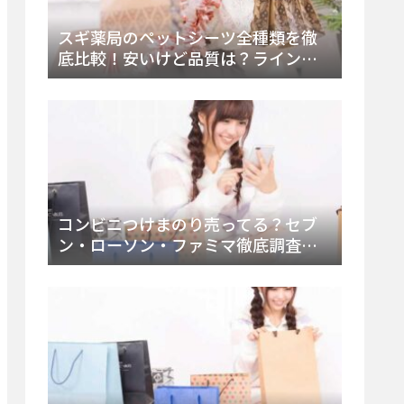
スギ薬局のペットシーツ全種類を徹
底比較！安いけど品質は？ラインナ
ップと販売店（Amazon・楽天含む）
をチェック
コンビニつけまのり売ってる？セブ
ン・ローソン・ファミマ徹底調査！
ドンキや薬局、Amazon楽天で買う方
法まとめ