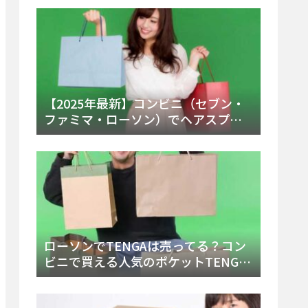
ー・内容物を詳しく調べてみた！
【2025年最新】コンビニ（セブン・
ファミマ・ローソン）でヘアスプレ
ーは売ってる？販売場所と買える種
類・値段を徹底調査！
ローソンでTENGAは売ってる？コン
ビニで買える人気のポケットTENGA
とエッグの取り扱い店舗と陳列場所
を徹底解説！