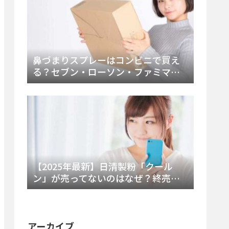
鼻づまりスプレーはコンビニで買え
る？セブン・ローソン・ファミマの
販売時間と主要製品を徹底解説
【2025年最新】日清製粉「クール
ン」が売ってないのはなぜ？終売の
真相とレアチーズケーキ代替品・再
販可能性を徹底解説！
アーカイブ