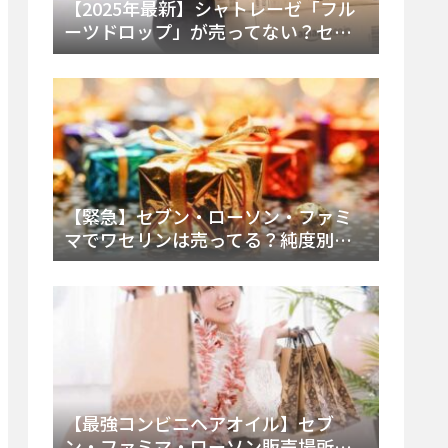
【2025年最新】シャトレーゼ「フル
ーツドロップ」が売ってない？セブ
ンでの販売終了理由と代替アイスを
徹底解説！
【緊急】セブン・ローソン・ファミ
マでワセリンは売ってる？純度別お
すすめ品と販売場所を徹底まとめ
【最強コンビニヘアオイル】セブ
ン・ファミマ・ローソン販売場所