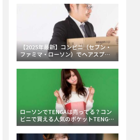
ー・内容物を詳しく調べてみた！
【2025年最新】コンビニ（セブン・
ファミマ・ローソン）でヘアスプレ
ーは売ってる？販売場所と買える種
類・値段を徹底調査！
ローソンでTENGAは売ってる？コン
ビニで買える人気のポケットTENGA
とエッグの取り扱い店舗と陳列場所
を徹底解説！