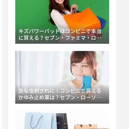
キズパワーパッドはコンビニで本当
に買える？セブン・ファミマ・ロー
ソン徹底調査＆値段と種類別販売場
所まとめ
急な虫刺されに！コンビニで買える
かゆみ止め薬は？セブン・ローソ
ン・ファミマの販売状況と定番商品
まとめ