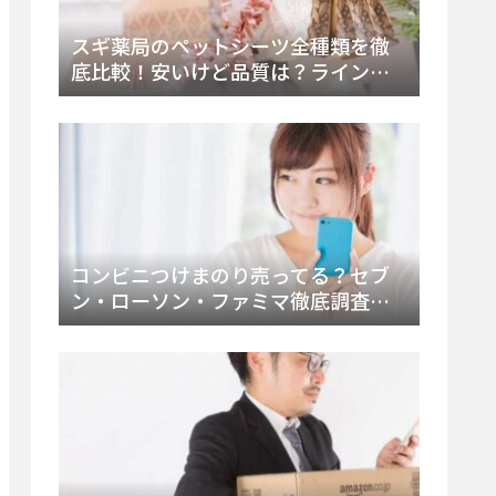
スギ薬局のペットシーツ全種類を徹
底比較！安いけど品質は？ラインナ
ップと販売店（Amazon・楽天含む）
をチェック
コンビニつけまのり売ってる？セブ
ン・ローソン・ファミマ徹底調査！
ドンキや薬局、Amazon楽天で買う方
法まとめ