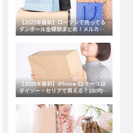
【2025年最新】ローソンで売ってる
ダンボール全種類まとめ！メルカリ
便・ゆうパック対応サイズと価格を
徹底解説
【2025年最新】iPhone 12 ケースは
ダイソー・セリアで買える？100均の
在庫状況と失敗しない選び方を徹底
解説！