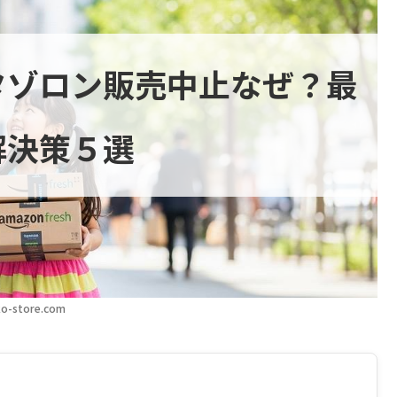
タゾロン販売中止なぜ？最
解決策５選
o-store.com