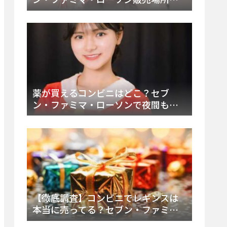
は？今すぐ買えるおすすめ市販品を
徹底調査！
薬が買えるコンビニはどこ？セブ
ン・ファミマ・ローソンで夜間も買
える市販薬の種類と販売店の探し方
【2025年最新】
【徹底調査】コンビニでレギンスは
本当に売ってる？セブン・ファミ
マ・ローソンの取扱店舗とメーカ