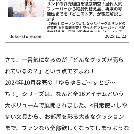
サンドの終売理由を徹底調査！歴代人気
フレーバーから絶品代替え品、再販の可
能性までを「どこストア」が徹底解説し
ます
【悲報】ローソンで幻となったベーグルサンドの
終売理由を徹底調査！歴代人気フレーバーから絶
品代替え品、再販の可能性までを「どこストア」
2025.11.22
doko-store.com
が徹底解説します「え、ローソンのベーグルサン
ド、どこにもないんだけど…」そう、あなたも
今、同じ疑問を抱いてい...
さて、一番気になるのが「どんなグッズが売ら
れているの？」という点ですよね！
2024年10月発売の「ゆらゆらご〜すとぴ〜
ち！」シリーズは、なんと全16アイテムという
大ボリュームで展開されました。<日常使いしや
すい文具から、お部屋を彩る大きなクッション
まで、ファンなら全部欲しくなってしまうような