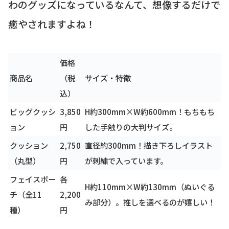
わのグッズになっているなんて、想像するだけで
癒やされますよね！
価格
商品名
（税
サイズ・特徴
込）
ビッグクッシ
3,850
H約300mm×W約600mm！もちもち
ョン
円
した手触りの大判サイズ。
クッション
2,750
直径約300mm！描き下ろしイラスト
（丸型）
円
が刺繍で入っています。
フェイスポー
各
H約110mm×W約130mm（ぬいぐる
チ（全11
2,200
み部分）。推しを選べるのが嬉しい！
種）
円