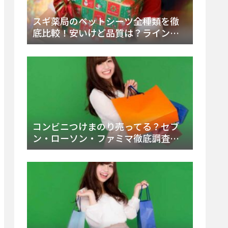
スギ薬局のペットシーツ全種類を徹
底比較！安いけど品質は？ラインナ
ップと販売店（Amazon・楽天含む）
をチェック
コンビニつけまのり売ってる？セブ
ン・ローソン・ファミマ徹底調査！
ドンキや薬局、Amazon楽天で買う方
法まとめ