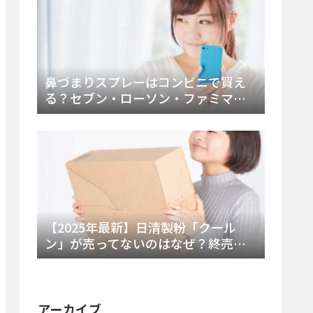
鼻づまりスプレーはコンビニで買え
る？セブン・ローソン・ファミマの
販売時間と主要製品を徹底解説
【2025年最新】日清製粉「クール
ン」が売ってないのはなぜ？終売の
真相とレアチーズケーキ代替品・再
販可能性を徹底解説！
アーカイブ