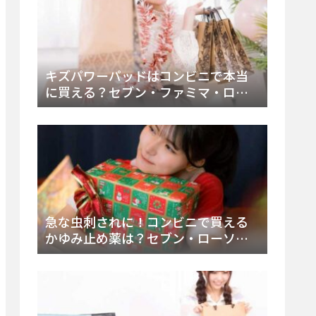
キズパワーパッドはコンビニで本当
に買える？セブン・ファミマ・ロー
ソン徹底調査＆値段と種類別販売場
所まとめ
急な虫刺されに！コンビニで買える
かゆみ止め薬は？セブン・ローソ
ン・ファミマの販売状況と定番商品
まとめ