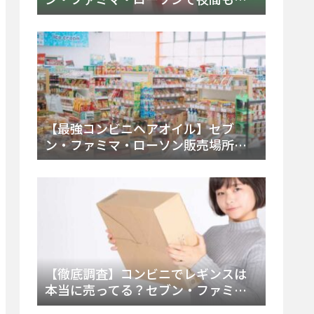
える市販薬の種類と販売店の探し方
【2025年最新】
【最強コンビニヘアオイル】セブ
ン・ファミマ・ローソン販売場所
は？今すぐ買えるおすすめ市販品を
徹底調査！
【徹底調査】コンビニでレギンスは
本当に売ってる？セブン・ファミ
マ・ローソンの取扱店舗とメーカ