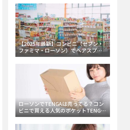
ー・内容物を詳しく調べてみた！
【2025年最新】コンビニ（セブン・
ファミマ・ローソン）でヘアスプレ
ーは売ってる？販売場所と買える種
類・値段を徹底調査！
ローソンでTENGAは売ってる？コン
ビニで買える人気のポケットTENGA
とエッグの取り扱い店舗と陳列場所
を徹底解説！