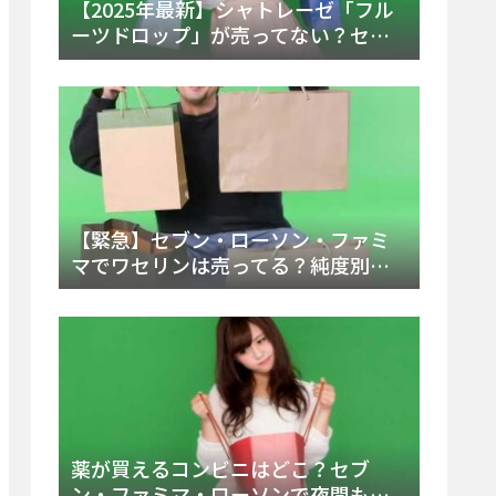
【2025年最新】シャトレーゼ「フル
ーツドロップ」が売ってない？セブ
ンでの販売終了理由と代替アイスを
徹底解説！
【緊急】セブン・ローソン・ファミ
マでワセリンは売ってる？純度別お
すすめ品と販売場所を徹底まとめ
薬が買えるコンビニはどこ？セブ
ン・ファミマ・ローソンで夜間も買