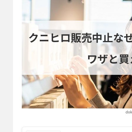
クニヒロ販売中止な
ワザと買
dok