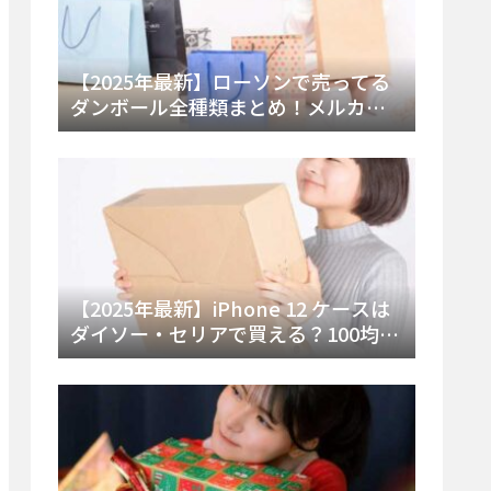
【2025年最新】ローソンで売ってる
ダンボール全種類まとめ！メルカリ
便・ゆうパック対応サイズと価格を
徹底解説
【2025年最新】iPhone 12 ケースは
ダイソー・セリアで買える？100均の
在庫状況と失敗しない選び方を徹底
解説！